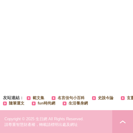
友站連結：
範文集
名言佳句小百科
史說今論
玄
隨筆運文
fun時尚網
生活養身網
Copyright © 2025 生日網 All Rights Reserved.
請尊重智慧財產權，轉載請標明出處及網址