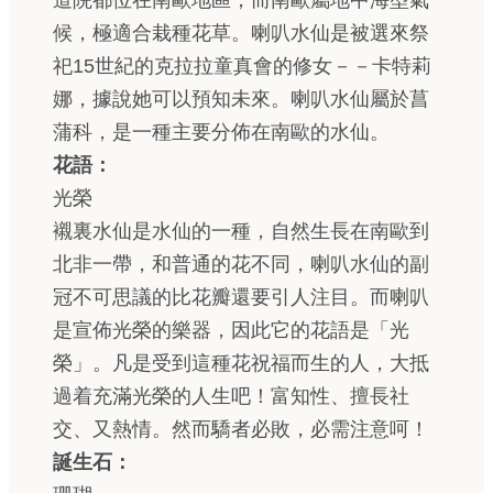
道院都位在南歐地區，而南歐屬地中海型氣
候，極適合栽種花草。喇叭水仙是被選來祭
祀15世紀的克拉拉童真會的修女－－卡特莉
娜，據說她可以預知未來。喇叭水仙屬於菖
蒲科，是一種主要分佈在南歐的水仙。
花語：
光榮
襯裏水仙是水仙的一種，自然生長在南歐到
北非一帶，和普通的花不同，喇叭水仙的副
冠不可思議的比花瓣還要引人注目。而喇叭
是宣佈光榮的樂器，因此它的花語是「光
榮」。凡是受到這種花祝福而生的人，大抵
過着充滿光榮的人生吧！富知性、擅長社
交、又熱情。然而驕者必敗，必需注意呵！
誕生石：