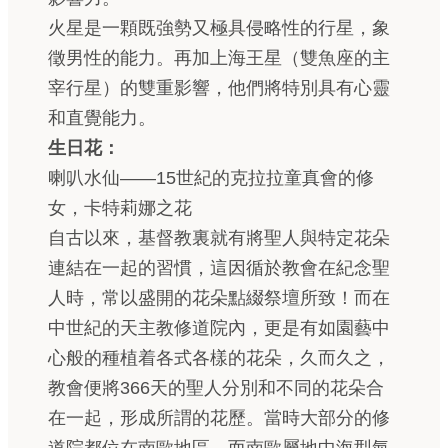
火星是一顆既強勢又極具侵略性的行星，象
徵男性的能力。再加上海王星（雙魚座的主
宰行星）的雙重影響，他們將特別具有心靈
和直覺能力。
生日花：
喇叭水仙——15世紀的克拉拉童真會的修
女，卡特莉娜之花
自古以來，基督教裏就有將聖人與特定花朵
連結在一起的習慣，這因循於教會在紀念聖
人時，常以盛開的花朵點綴祭壇所致！而在
中世紀的天主教修道院內，更是有如園藝中
心般的種植着各式各樣的花朵，久而久之，
教會便將366天的聖人分別和不同的花朵合
在一起，形成所謂的花歷。當時大部分的修