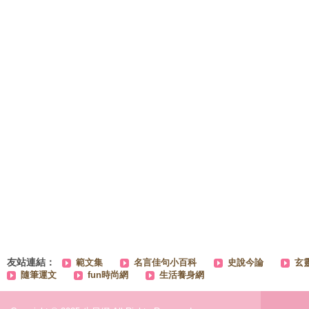
友站連結：
範文集
名言佳句小百科
史說今論
玄
隨筆運文
fun時尚網
生活養身網