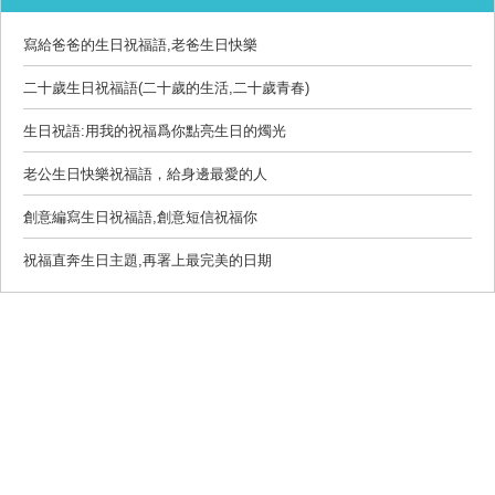
寫給爸爸的生日祝福語,老爸生日快樂
二十歲生日祝福語(二十歲的生活,二十歲青春)
生日祝語:用我的祝福爲你點亮生日的燭光
老公生日快樂祝福語，給身邊最愛的人
創意編寫生日祝福語,創意短信祝福你
祝福直奔生日主題,再署上最完美的日期