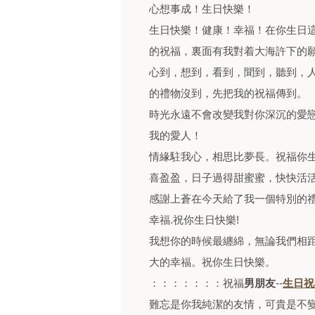
心想事成！生日快樂！
生日快樂！健康！幸福！在你生日
的祝福，裏面有我對着大海許下的
心到，想到，看到，聞到，聽到，
的禮物沒到，先把我的祝福傳到。
時光永遠不會改變我對你深沉的愛
我的愛人！
情緣駐我心，相思比夢長。祝福你
喜盈盈，日子過得甜蜜蜜，快快活
感謝上蒼在今天給了我一個特別的禮
幸福.祝你生日快樂!
我想你的時候最纏綿，無論我們相
大的幸福。祝你生日快樂。
：：：：：：：祝福
男朋友
--
生日祝
難忘是你我純潔的友情，可貴是不