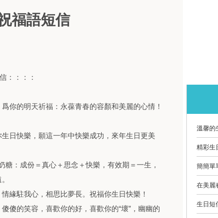
日祝福語短信
信：：：：
，爲你的明天祈福：永葆青春的容顏和美麗的心情！
溫馨的
你生日快樂，願這一年中快樂成功，來年生日更美
精彩生
情奶糖：成份＝真心＋思念＋快樂，有效期＝一生，
簡簡單
遠。
在美麗
。情緣駐我心，相思比夢長。祝福你生日快樂！
生日短
傻傻的笑容，喜歡你的好，喜歡你的“壞”，幽幽的