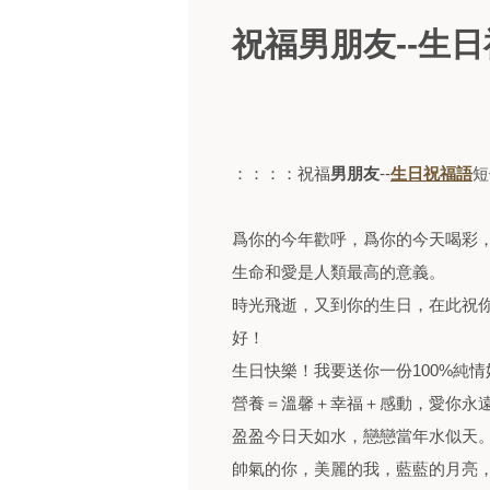
祝福男朋友--生
：：：：祝福
男朋友
--
生日祝福語
短
爲你的今年歡呼，爲你的今天喝彩
生命和愛是人類最高的意義。
時光飛逝，又到你的生日，在此祝
好！
生日快樂！我要送你一份100%純
營養＝溫馨＋幸福＋感動，愛你永
盈盈今日天如水，戀戀當年水似天
帥氣的你，美麗的我，藍藍的月亮，