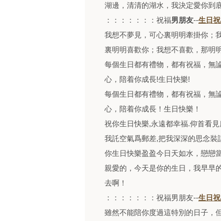
湖邊，清清的湖水，我決定愛你到底
：：：：：：：祝福
男朋友
--
生日祝
我想不夢見，可心裏明明牽掛你；
裏明明喜歡你；我想不喜歡，那明明
每個生日都有禮物，都有祝福，無
心，陪着你成長!生日快樂!
每個生日都有禮物，都有祝福，無
心，陪着你成長！生日快樂！
祝你生日快樂,永遠都幸福.仰首看見
我託空氣爲郵差,把我深深的思念裝
你生日快樂盈盈今日天如水，戀戀
親愛的，今天是你的生日，我早早
去啊！
：：：：：：：祝福男朋友--
生日祝
雖然不能陪你度過這特別的日子，