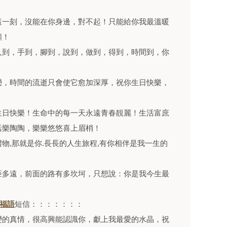
這一刻，沒能在你身邊，對不起！只能給你我最溫暖
願！
人到，手到，腳到，說到，做到，得到，時間到，你
戀，時間的流逝只會使它愈加深厚，祝你生日快樂，
生日快樂！生命中的每一天永遠青春靚麗！生活富庶
活樂陶陶，樂樂悠悠喜上眉梢！
物,那就是你.長長的人生旅程,有你相伴是我一生的
距多遠，前面的路有多坎坷，只想說：你是我今生最
福語
短信：：：：：：：
變的真情，很高興能認識你，獻上我最愛的水晶，祝