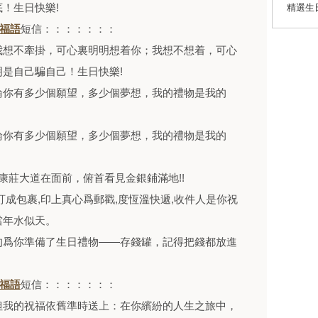
！生日快樂!
精選生
福語
短信：：：：：：：
我想不牽掛，可心裏明明想着你；我想不想着，可心
是自己騙自己！生日快樂!
論你有多少個願望，多少個夢想，我的禮物是我的
論你有多少個願望，多少個夢想，我的禮物是我的
康莊大道在面前，俯首看見金銀鋪滿地!!
訂成包裹,印上真心爲郵戳,度恆溫快遞,收件人是你祝
當年水似天。
的爲你準備了生日禮物——存錢罐，記得把錢都放進
福語
短信：：：：：：：
但我的祝福依舊準時送上：在你繽紛的人生之旅中，