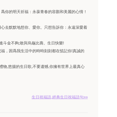
，爲你的明天祈福：永葆青春的容顏和美麗的心情！
用心去默默地想你、愛你。只想告訴你：永遠深愛着
進斗金不夠;敢與烏龜比壽。生日快樂!
福，因爲我生活中的時時刻刻都在惦記你!真誠的
禮物,悠揚的生日歌,不要遺憾,你擁有世界上最真心
生日祝福語,經典生日祝福語句»»