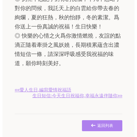
對你的問候，我託天上的白雲給你帶去春的
絢爛，夏的狂熱，秋的怡靜，冬的素潔。爲
你送上一份真誠的祝福！生日快樂！
◎ 快樂的心情之火爲你激情燃燒，友誼的點
滴正隨着牽掛之風妖嬈，長期積累蘊含出濃
情短信一條，請深深呼吸感受我祝福的味
道，願你時刻美好。
««愛人生日,編寫愛情祝福語
生日短信:今天生日祝福你,幸福永遠伴隨你»»
返回列表