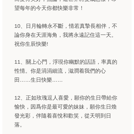
望每年的今天你都快樂非常！
10、日月輪轉永不斷，情若真摯長相伴，不
論你身在天涯海角，我將永遠記住這一天。
祝你生辰快樂!
11、關上心門，浮現你幽默的話語，率真的
性情。你是涓涓細流，滋潤着我們的心
田……生日快樂……
12、正如玫瑰逗人喜愛，願你的生日帶給你
愉快，因爲你是最可愛的妹妹，願你生日煥
發光彩，伴隨着喜悅和歡笑，從天明到日
落。