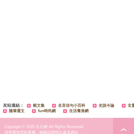
友站連結：
範文集
名言佳句小百科
史說今論
玄
隨筆運文
fun時尚網
生活養身網
Copyright © 2025 生日網 All Rights Reserved.
請尊重智慧財產權，轉載請標明出處及網址