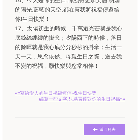
16、今天是你的生日,你顯得更加美麗,明媚
的陽光,藍藍的天空,都在幫我將祝福傳遞給
你!生日快樂！
17、太陽初生的時候，千萬道光芒就是我心
底絲絲縷縷的掛念；夕陽西下的時候，落日
的餘暉就是我心底分分秒秒的掛牽；生活一
天一天，思念依然。母親生日之際，送去我
不變的祝福，願快樂與您常相伴！
««寫給愛人的生日祝福短信-祝生日快樂
編寫一些文字,只爲表達對你的生日祝福»»
返回列表