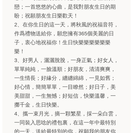
戀；一首悠悠的心曲，是我對朋友生日的期
盼；祝願朋友生日樂歡天！
2、在你生日的這一天，將秋風的祝福音符，
作爲禮物送給你，願您擁有365個美麗的日
子，衷心地祝福你！生日快樂樂樂樂樂樂
樂！
3、好男人，灑灑脫脫，一身正氣；好女人，
單單純純，一臉溫順；好朋友，清清爽爽，
一生情長；好緣分，纏纏綿綿，一見如舊；
好心情，簡簡單單，一目瞭然；好日子，美
美甜甜，一生無憾；好短信，快樂溫馨，一
擲千金，生日快樂。
4、攜一束月光，摘一顆繁星，採一朵白雲，
一同裝入思唸的禮包裏，在這一年中最特別
的一天，送給最特別的你，祝願我的朋友你