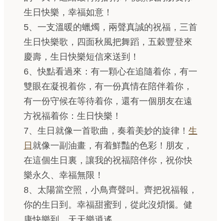
生日快樂，幸福如意！
5、一支溫暖的蠟燭，兩聲真誠的祝福，三首
生日快樂歌，四面秋風把舞蹈，五穀豐登來
慶壽，生日快樂短信來送到！
6、快點看過來：有一顆心在追隨着你，有一
雙眼在凝視着你，有一份真情在陪伴着你，
有一份守候在等待着你，還有一個朋友在遠
方祝福着你：生日快樂！
7、生日就像一首歌曲，奏着美妙的旋律！
生
日
就像一副油畫，有着鮮豔的色彩！朋友，
在這個生日裏，讓我的祝福陪伴你，祝你快
樂永久、幸福無限！
8、太陽當空照，小鳥齊聲叫。齊把祝福報，
你的生日到。幸福甜蜜到，從此沒煩惱。健
康快樂到，天天樂逍遙。