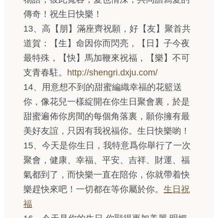
傳奇！祝生日快樂！
13、高【朋】滿座齊祝願，好【友】聚首共
道賀：【生】命因你而閃亮，【日】子今夜
最特殊，【快】馬加鞭來祝福，【樂】不可
支青春駐。
http://shengri.dxju.com/
14、用意想不到的甜蜜編織幸福的花籃送
你，像花兒一樣綻開在你生日聚會裏，於是
甜蜜遍佈你房間的每個角落裏，願你擁有最
美好友誼，只因有我祝福你。生日快樂喲！
15、今天是你生日，我特意爲你舉行了一次
聚會，健康、幸福、平安、吉祥、財運、福
氣都到了，而快樂一直在陪你，你就帶着快
樂趕快來吧！一切都在等你屬於你。
生日祝
福