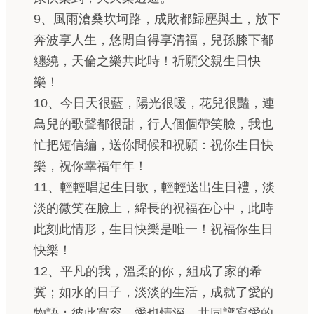
9、風雨滄桑坎坷路，成敗都歸塵與土，放下
奔波享人生，悠閒自得享清福，兒孫膝下都
纏繞，天倫之樂共此時！祈願父親生日快
樂！
10、今日天很藍，陽光很暖，花兒很豔，連
鳥兒的歌聲都很甜，行人個個帶笑臉，我也
忙把短信編，送你問候和祝願：祝你生日快
樂，祝你幸福年年！
11、輕輕唱起生日歌，輕輕送出生日禮，淡
淡的微笑在臉上，綿長的祝福在心中，此時
此刻此情形，生日快樂是唯一！祝福你生日
快樂！
12、平凡的我，溫柔的你，組成了家的希
冀；如水的日子，淡淡的生活，成就了愛的
物語；彼此寬容，愛也情深，共同譜寫愛的