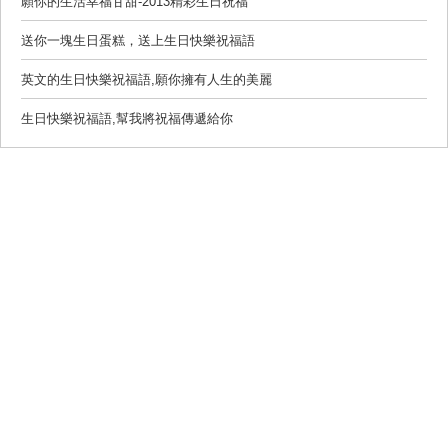
願你的生活幸福甘甜-2013精彩生日祝福
送你一塊生日蛋糕，送上生日快樂祝福語
英文的生日快樂祝福語,願你擁有人生的美麗
生日快樂祝福語,幫我將祝福傳遞給你