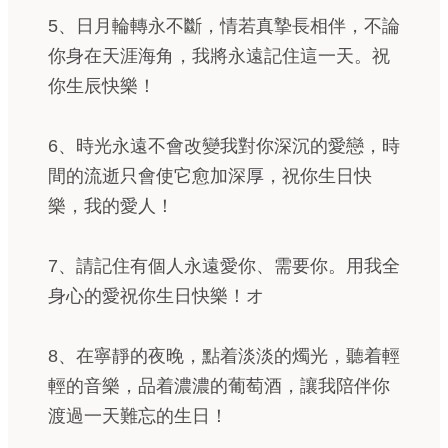
5、日月輪轉永不斷，情若真摯長相伴，不論
你身在天涯海角，我將永遠記住這一天。祝
你生辰快樂！
6、時光永遠不會改變我對你深沉的愛戀，時
間的流逝只會使它愈加深厚，祝你生日快
樂，我的愛人！
7、請記住有個人永遠愛你、需要你。用我全
身心的愛祝你生日快樂！オ
8、在寧靜的夜晚，點着淡淡的燭光，聽着輕
輕的音樂，品着濃濃的葡萄酒，讓我陪伴你
渡過一天難忘的生日！