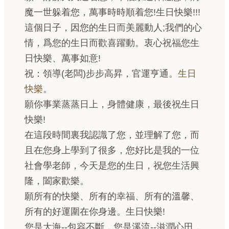
魔一世躲着您，萬事時時順着您!生日快樂!!!
這個日子，因‌您的生日而美麗動人;我們的心
情，爲您的生日而歡喜躍動。衷心祝福您生
日快樂、萬事如意!
祝：領導(老闆)步步高昇，官運亨通。
生日
快樂
。
願你事業蒸蒸日上，身體健康，最後祝生日
快樂!
在這段時間裏我認識了您，並理解了您，而
且在您身上學到了很多，您好比是我的一位
社會學老師，今天是您的生日，祝您生活興
隆，闔家歡樂。
願所有的快樂、所有的幸福、所有的溫馨、
所有的好運圍在你身邊。生日快樂!
您是大海--包容不斷，您是溪流--滋潤心田，