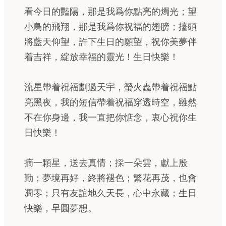
看今日的豔陽，那是我爲你點亮的燭光；望
小鳥的飛翔，那是我爲你祝福的翅膀；擡頭
將藍天仰望，許下生日的願望，祝你美夢伴
着吉祥，綻放幸福的靈光！生日快樂！
流星帶着祝福劃過天宇，螢火蟲帶着祝福點
亮黑夜，我的短信帶着祝福穿透時空，雖然
不在你身邊，我一直把你惦念，衷心祝你生
日快樂！
摘一顆星，送去真情；採一朵雲，獻上殷
勤；夢境再好，終將褪色；繁花再茂，也會
凋零；只有友誼地久天長，心中永藏；生日
快樂，早圓夢想。