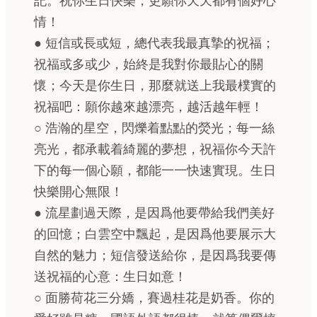
記。祝你生日快樂，更願你天天都有個好心
情！
● 短信或長或短，總代表我最真摯的祝福；
祝福或多或少，始終是我對你最貼心的關
懷；今天是你生日，那麼就送上我最樸實的
祝福吧：願你越來越漂亮，越活越年輕！
○ 浩瀚的星空，閃爍着點點的熒光；每一絲
亮光，都承載着綺麗的夢想，祝福你今天許
下的每一個心願，都能一一快速實現。生日
快樂開心無限！
● 流星劃過天際，是因爲他要帶給我們美好
的回憶；白雲空中飄起，是因爲他要展示大
自然的魅力；短信發送給你，是因爲我要傳
送祝福的心意：生日如意！
○ 面勝荷花三分嬌，賽過桂花是奶香。你的