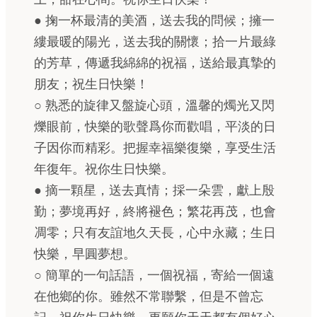
● 掬一杯最清的美酒，送去我的問候；擁一
縷最暖的陽光，送去我的關懷；拾一片最綠
的芳草，傳遞我綿綿的祝福，送給最真摯的
朋友；祝生日快樂！
○ 熟悉的旋律又盤旋心頭，溫馨的燭光又閃
爍眼前，快樂的歌聲爲你而歡唱，平淡的日
子因你而精彩。把握幸福樂復樂，享受生活
年復年。祝你生日快樂。
● 摘一顆星，送去真情；採一朵雲，獻上殷
勤；夢境再好，終將褪色；繁花再茂，也會
凋零；只有友誼地久天長，心中永藏；生日
快樂，早圓夢想。
○ 簡單的一句話語，一個祝福，寄給一個遠
在他鄉的你。雖然不常聯繫，但是不曾忘