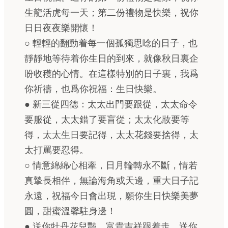
生龍活虎每一天；第二份禮物是快樂，祝你
日日夜夜樂開懷！
○ 輕輕的翻動着每一個孤獨思唸的日子，也
靜靜地等待着你生日的到來，就像秋日裏企
盼收穫的心情。在這樣特別的日子裏，我爲
你祈禱，也爲你祝福：生日快樂。
● 新三從四德：太太出門要跟從，太太命令
要服從，太太錯了要盲從；太太化妝要等
得，太太生日要記得，太太花錢要捨得，太
太打罵要忍得。
○ 情意綿綿心相牽，日月輪轉永不斷，情若
真摯長相伴，無論海角或天邊，重大日子記
永遠，祝福今日會出現，願你生日快樂美夢
圓，甜蜜溫馨駐身邊！
● 送你牡丹花兒豔，富貴吉祥跟着走。送你