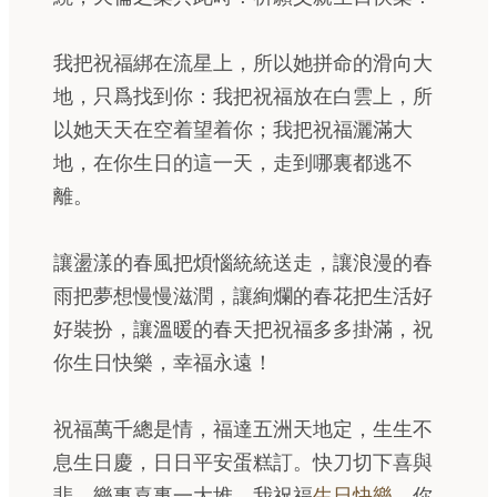
我把祝福綁在流星上，所以她拼命的滑向大
地，只爲找到你：我把祝福放在白雲上，所
以她天天在空着望着你；我把祝福灑滿大
地，在你生日的這一天，走到哪裏都逃不
離。
讓盪漾的春風把煩惱統統送走，讓浪漫的春
雨把夢想慢慢滋潤，讓絢爛的春花把生活好
好裝扮，讓溫暖的春天把祝福多多掛滿，祝
你生日快樂，幸福永遠！
祝福萬千總是情，福達五洲天地定，生生不
息生日慶，日日平安蛋糕訂。快刀切下喜與
悲，樂事喜事一大堆，我祝福
生日快樂
，你