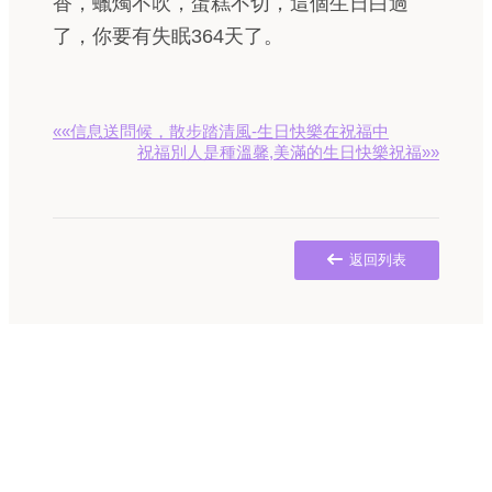
香，蠟燭不吹，蛋糕不切，這個生日白過
了，你要有失眠364天了。
««信息送問候，散步踏清風-生日快樂在祝福中
祝福別人是種溫馨,美滿的生日快樂祝福»»
返回列表