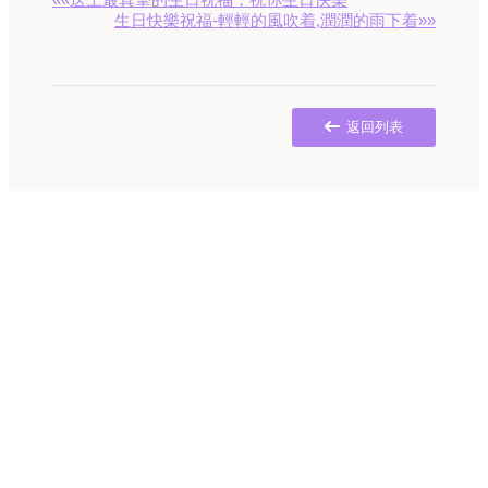
生日快樂祝福-輕輕的風吹着,潤潤的雨下着»»
返回列表