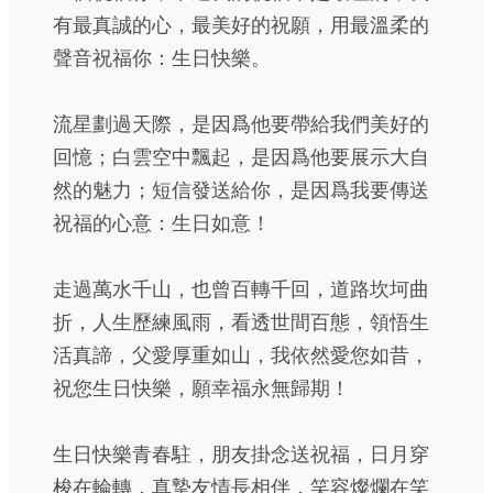
有最真誠的心，最美好的祝願，用最溫柔的
聲音祝福你：生日快樂。
流星劃過天際，是因爲他要帶給我們美好的
回憶；白雲空中飄起，是因爲他要展示大自
然的魅力；短信發送給你，是因爲我要傳送
祝福的心意：生日如意！
走過萬水千山，也曾百轉千回，道路坎坷曲
折，人生歷練風雨，看透世間百態，領悟生
活真諦，父愛厚重如山，我依然愛您如昔，
祝您生日快樂，願幸福永無歸期！
生日快樂青春駐，朋友掛念送祝福，日月穿
梭在輪轉，真摯友情長相伴，笑容燦爛在笑