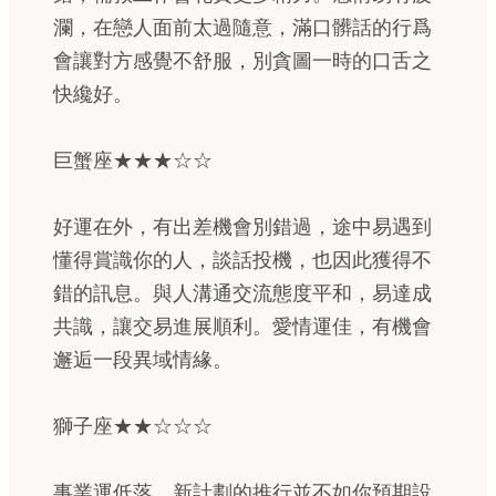
瀾，在戀人面前太過隨意，滿口髒話的行爲
會讓對方感覺不舒服，別貪圖一時的口舌之
快纔好。
巨蟹座★★★☆☆
好運在外，有出差機會別錯過，途中易遇到
懂得賞識你的人，談話投機，也因此獲得不
錯的訊息。與人溝通交流態度平和，易達成
共識，讓交易進展順利。愛情運佳，有機會
邂逅一段異域情緣。
獅子座★★☆☆☆
事業運低落，新計劃的推行並不如你預期設