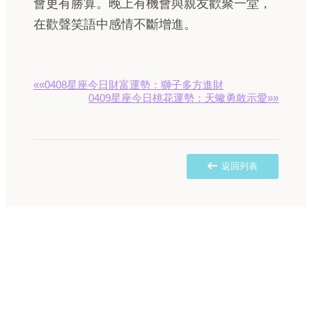
會更有勝算。晚上有機會與親友歡聚一堂，
在歡聲笑語中感情不斷增進。
««0408星座今日財富運勢：獅子多方進財
0409星座今日桃花運勢：天蠍勇敢示愛»»
返回列表