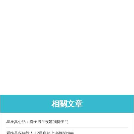
相關文章
星座真心話：獅子男半夜將我掃出門
看準星座約對人 12星座的七夕觀影指南