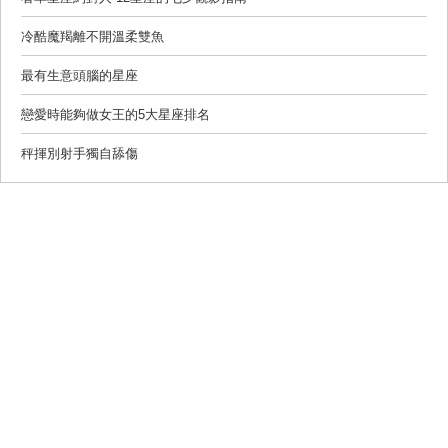
冷酷魔羯離不開溫柔雙魚
最有生意頭腦的星座
戀愛時能夠做女王的5大星座排名
秤揮別射手獨自舔傷