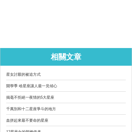
相關文章
星女討厭的被追方式
開學季 啥星座讓人最一見傾心
揭毫不拒絕一夜情的5大星座
千萬別和十二星座爭斗的地方
血拼起來最不要命的星座
12星座女的鵲橋使者