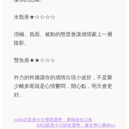
水瓶座★☆☆☆☆
消極、負面、被動的態度會讓感情蒙上一層
陰影。
雙魚座★★☆☆☆
外力的幹擾讓你的感情出現小波折，不是聚
少離多呢就是心情鬱悶，開心點，明天會更
好。
««0415星座今日整體運勢：摩羯發生口角
0415星座今日財富運勢：處女勞心費神»»