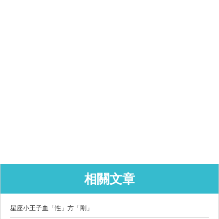
相關文章
星座小王子血「性」方「剛」