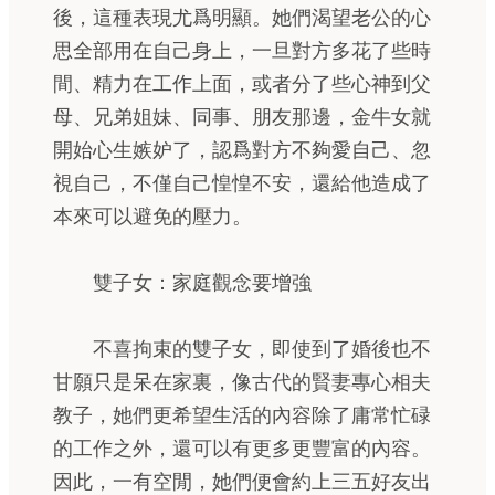
後，這種表現尤爲明顯。她們渴望老公的心
思全部用在自己身上，一旦對方多花了些時
間、精力在工作上面，或者分了些心神到父
母、兄弟姐妹、同事、朋友那邊，金牛女就
開始心生嫉妒了，認爲對方不夠愛自己、忽
視自己，不僅自己惶惶不安，還給他造成了
本來可以避免的壓力。
雙子女：家庭觀念要增強
不喜拘束的雙子女，即使到了婚後也不
甘願只是呆在家裏，像古代的賢妻專心相夫
教子，她們更希望生活的內容除了庸常忙碌
的工作之外，還可以有更多更豐富的內容。
因此，一有空閒，她們便會約上三五好友出