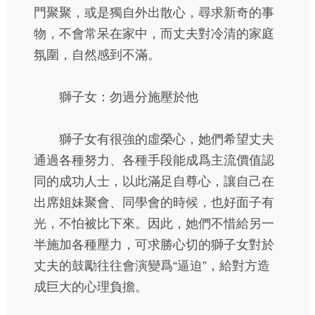
門聚聚，或是獨自外出散心，尋求新奇的事
物，不會常呆在家中，而丈夫對冷清的家庭
氛圍，自然感到不滿。
獅子女：勿過分施壓於他
獅子女有很強的虛榮心，她們希望丈夫
通過各種努力、各種手段能成爲主流價值認
同的成功人士，以此滿足自尊心，讓自己在
出席姐妹聚會、同學會的時候，也好面子有
光，不怕被比下來。因此，她們不惜給另一
半施加各種壓力，可求勝心切的獅子女對於
丈夫的鼓勵往往會演變爲“逼迫”，給對方造
成巨大的心理負擔。