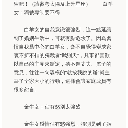
習吧！（請參考太陽及上升
星座
） 白羊
女：獨裁專制要不得
白羊女的自我意識很強烈，這一點延續
到了婚姻生活中，可就有點危險了。因爲習
慣自我爲中心的白羊女，會不自覺得變成家
裏不折不扣的獨裁者“武則天”，凡事都喜歡
以自己的主見來斷定，聽不進丈夫、孩子的
意見，往往一句驕橫的“就按我說的辦”就主
宰了全家大小的行動，這樣會讓家庭成員有
很多怨言。
金牛女：佔有慾別太強盛
金牛女感情佔有慾強烈，特別是到了婚