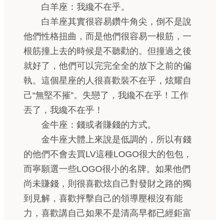
白羊座：我纔不在乎。
白羊座其實很容易鑽牛角尖，倒不是說
他們性格扭曲，而是他們很容易一根筋，一
根筋撞上去的時候是不聽勸的。但撞過之後
就好了，他們可以完完全全的放下之前的偏
執。這個星座的人很喜歡裝不在乎，炫耀自
己“無堅不摧”。失戀了，我纔不在乎！工作
丟了，我纔不在乎！
金牛座：錢或者賺錢的方式。
金牛座大體上來說是低調的，所以有錢
的他們不會去買LV這種LOGO很大的包包，
而寧願選一些LOGO很小的名牌。如果他們
尚未賺錢，則很喜歡炫自己對發財之路的獨
到見解，喜歡抨擊自己的領導壓根沒有能
力，喜歡講自己如果不是清高早都已經鉅富