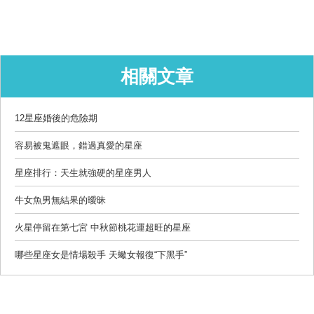
相關文章
12星座婚後的危險期
容易被鬼遮眼，錯過真愛的星座
星座排行：天生就強硬的星座男人
牛女魚男無結果的曖昧
火星停留在第七宮 中秋節桃花運超旺的星座
哪些星座女是情場殺手 天蠍女報復“下黑手”