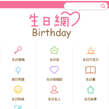
生日密碼
生日花
生日巧克力
節日常識
生日祝福語
生日書
生日性格
生日名人
生日故事