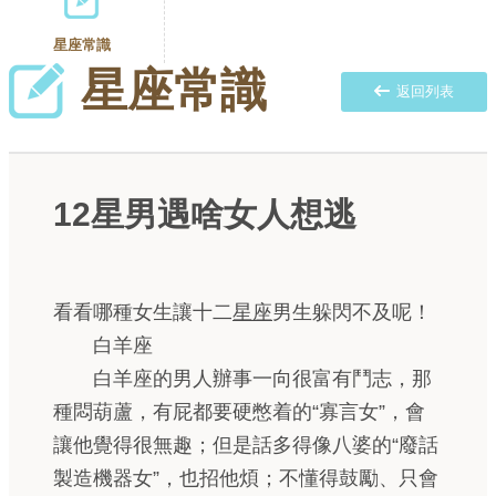
星座常識
星座常識
返回列表
12星男遇啥女人想逃
看看哪種女生讓十二
星座
男生躲閃不及呢！
白羊座
白羊座的男人辦事一向很富有鬥志，那
種悶葫蘆，有屁都要硬憋着的“寡言女”，會
讓他覺得很無趣；但是話多得像八婆的“廢話
製造機器女”，也招他煩；不懂得鼓勵、只會