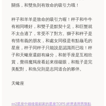
關係，和雙魚則有致命的吸引力哦！
秤子和羊羊是致命的吸引力喔！秤子和牛牛
有相同嗜好，和雙子是默契十足，和巨蟹就
不太合適了，常受不了對方。獅子和秤子是
有情有義的朋友，和處女同樣是有點龜毛的
星座，秤子同秤子只能說是認識而已啦！秤
子和天蠍座還頗有緣分，和射手座是互相欣
賞，覺得魔羯座看起來很礙眼，和瓶子是完
美配對，和魚兒則是志同道合的夥伴。
天蠍座
««2星座中婚後最顧家的星座TOP5 經濟適用男盤點