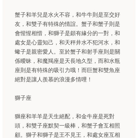
蟹子和羊兒是水火不容，和牛牛則是至交好
友，和雙子有特殊的情誼。蟹子和蟹子則是
會惺惺相惜，和獅子是頗有緣分的一對，和
處女是心靈知己，和天秤井水不犯河水，和
蠍子是親密愛人。至於蟹子和射手座則是關
係曖昧，和魔羯座是天長地久型，而和水瓶
座則是有特殊的吸引力哦！而巨蟹和雙魚座
絕對是讓人羨慕的浪漫多情哩！
獅子座
獅座和羊羊是天生絕配，和金牛座是死對
頭，和雙子座默契一級棒，和蟹子會互相照
顧。獅子和獅子是王不見王，和處女座互相