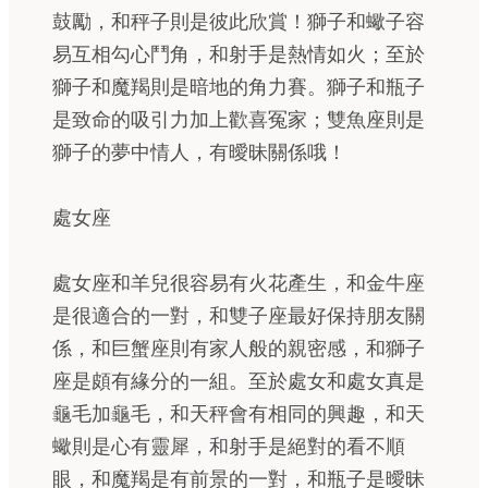
鼓勵，和秤子則是彼此欣賞！獅子和蠍子容
易互相勾心鬥角，和射手是熱情如火；至於
獅子和魔羯則是暗地的角力賽。獅子和瓶子
是致命的吸引力加上歡喜冤家；雙魚座則是
獅子的夢中情人，有曖昧關係哦！
處女座
處女座和羊兒很容易有火花產生，和金牛座
是很適合的一對，和雙子座最好保持朋友關
係，和巨蟹座則有家人般的親密感，和獅子
座是頗有緣分的一組。至於處女和處女真是
龜毛加龜毛，和天秤會有相同的興趣，和天
蠍則是心有靈犀，和射手是絕對的看不順
眼，和魔羯是有前景的一對，和瓶子是曖昧