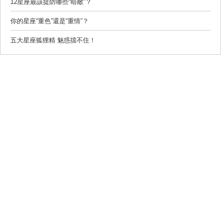
12星座最該提防哪些“暗敵”？
你的星座“重色”還是“重情”？
五大星座狐狸精 魅惑擋不住！