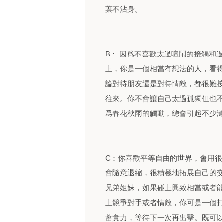
葉不沾身。
B： 因爲不喜歡太過喧鬧的接觸和
上，你是一個相當有想法的人，看
論對待朋友還是對待情敵，都很難
往來。你不會讓自己太過孤獨但也
爲春花秋雨的觸動，總會引起不少
C：你喜歡平等自由的世界，會用
會隨意退縮，很積極地拓展自己的
兄弟姐妹，如果碰上興致相當或者
上競爭對手或者情敵，你可是一個
蓄實力，等待下一次再出擊。既可