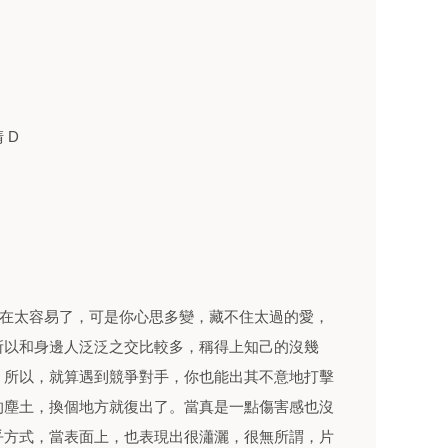
 D
是在太容易了，可是你心思多變，藏不住太過的愛，
所以和身邊人泛泛之交比較多，稱得上知己的沒幾
，所以，就算遇到競爭對手，你也能出其不意地打擊
的塵土，換個地方就復出了。當真是一點傷害感也沒
乎方式，當表面上，也表現出很瀟灑，很無所謂，片