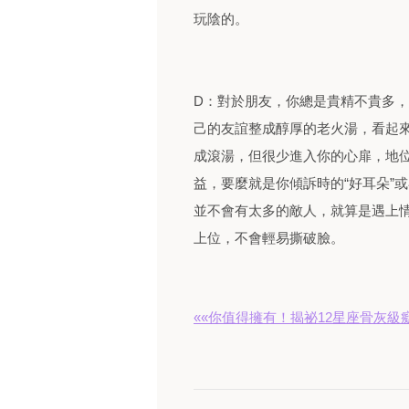
玩陰的。
D：對於朋友，你總是貴精不貴多
己的友誼整成醇厚的老火湯，看起
成滾湯，但很少進入你的心扉，地
益，要麼就是你傾訴時的“好耳朵”
並不會有太多的敵人，就算是遇上
上位，不會輕易撕破臉。
««你值得擁有！揭祕12星座骨灰級