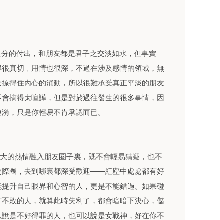
過分的付出，和朋友都是君子之交淡如水，但事實
得很真切，用情也很深，不過在涉及感情的領域，無
按捺得住內心的涌動，所以很難承受真正平淡的朋友
不會搞得太喧譁，但是對於過往發生的很多事情，因
漣漪，只是你輕易不肯承認而已。
很大的熱情融入朋友圈子裏，既不會輕易猜疑，也不
交際圈，去到哪裏都深受歡迎——紅塵中處處都有好
能提升自己眼界和心智的人，更是不能錯過。如果碰
打不敗的人，就算此時失利了，都會暗暗下決心，儲
以說是不好得罪的人，也可以說是女戰神，好在你不