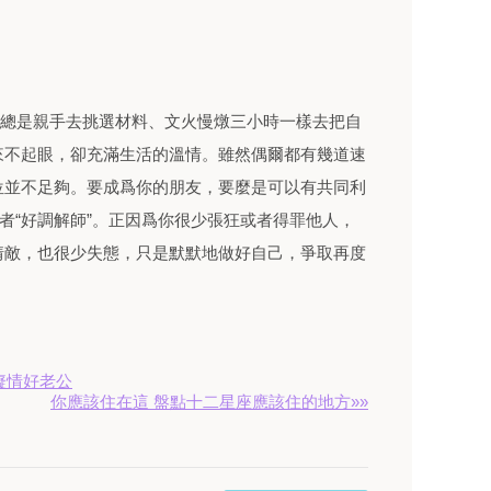
，總是親手去挑選材料、文火慢燉三小時一樣去把自
來不起眼，卻充滿生活的溫情。雖然偶爾都有幾道速
位並不足夠。要成爲你的朋友，要麼是可以有共同利
或者“好調解師”。正因爲你很少張狂或者得罪他人，
情敵，也很少失態，只是默默地做好自己，爭取再度
癡情好老公
你應該住在這 盤點十二星座應該住的地方»»