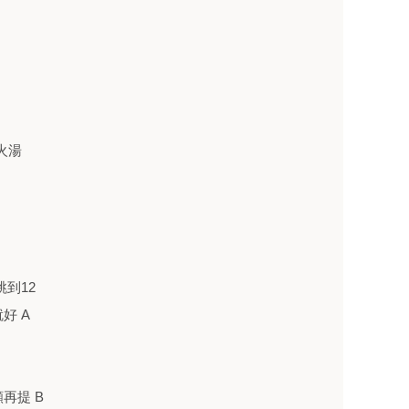
火湯
到12
好 A
再提 B