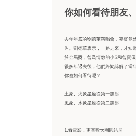
你如何看待朋友
去年年底的劉德華演唱會，嘉賓竟
叫。劉德華表示，一路走來，才知
於金馬獎，曾爲情敵的小S和曾寶
很多年過去後，他們終於諒解了當
你會如何看待呢？
土象、火象
星座
從第一題起
風象、水象星座從第二題起
1.看電影，更喜歡大團圓結局