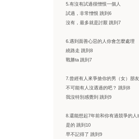
5.有沒有試過很憎恨一個人
試過，非常憎恨 跳到6
沒有，最多就是討厭 跳到7
6.遇到面善心惡的人你會怎麼處理
繞路走 跳到8
戰勝ta 跳到7
7.曾經有人來爭搶你的男（女）朋
不可能有人沒遇過的吧？ 跳到8
我沒特別感覺到 跳到9
8.還能想起7年前和你有過競爭的人
是的 跳到10
早不記得了 跳到9