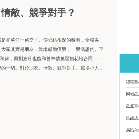
、情敵、競爭對手？
然是和華仔一路交手、傳心結很深的黎明，全場尖
道大家其實是朋友，當場感動痛哭，一哭泯恩仇。至
儀和解，而劉嘉玲也能和曾華倩笑靨如花地合照——
年的一切。對於朋友、情敵、競爭對手、職場小人，
認識基
同城星
星座真
誰能成
易陷入