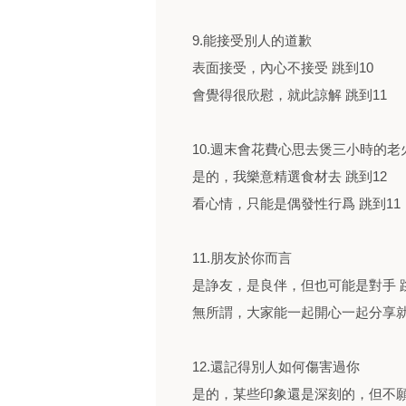
9.能接受別人的道歉
表面接受，內心不接受 跳到10
會覺得很欣慰，就此諒解 跳到11
10.週末會花費心思去煲三小時的老
是的，我樂意精選食材去 跳到12
看心情，只能是偶發性行爲 跳到11
11.朋友於你而言
是諍友，是良伴，但也可能是對手 跳
無所謂，大家能一起開心一起分享就
12.還記得別人如何傷害過你
是的，某些印象還是深刻的，但不願