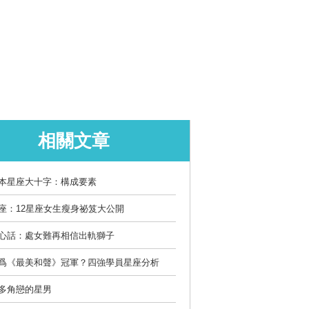
相關文章
本星座大十字：構成要素
座：12星座女生瘦身祕笈大公開
心話：處女難再相信出軌獅子
爲《最美和聲》冠軍？四強學員星座分析
多角戀的星男