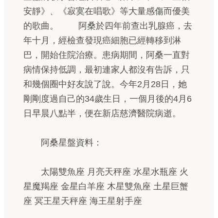
安靜》、《寂寞在唱歌》等大量感傷而優美
的歌曲。 阿桑於四年前查出乳腺癌，去
年十月，經檢查發現癌細胞已經轉移到淋
巴，開始住院治療。患病期間，阿桑一直對
病情保持低調，最初連家人都沒有告訴，只
和幾個圈中好友說了說。今年2月28日，她
剛剛度過自己的34歲生日，一個月後的4月6
日早晨八點半，便在新店慈濟醫院病逝。
阿桑星盤資料：
太陽雙魚座 月亮天秤座 水星水瓶座 火
星魔羯座 金星白羊座 木星雙魚座 土星巨蟹
座 冥王星天秤座 海王星射手座