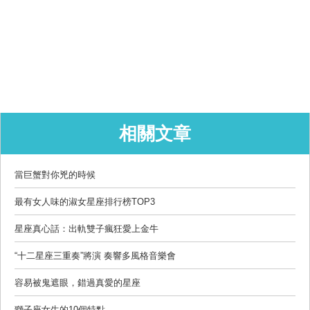
相關文章
當巨蟹對你兇的時候
最有女人味的淑女星座排行榜TOP3
星座真心話：出軌雙子瘋狂愛上金牛
“十二星座三重奏”將演 奏響多風格音樂會
容易被鬼遮眼，錯過真愛的星座
獅子座女生的10個特點