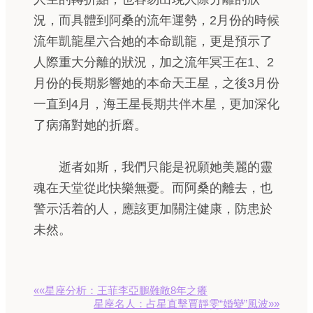
況，而具體到阿桑的流年運勢，2月份的時候
流年凱龍星六合她的本命凱龍，更是預示了
人際重大分離的狀況，加之流年冥王在1、2
月份的長期影響她的本命天王星，之後3月份
一直到4月，海王星長期共伴木星，更加深化
了病痛對她的折磨。
逝者如斯，我們只能是祝願她美麗的靈
魂在天堂從此快樂無憂。而阿桑的離去，也
警示活着的人，應該更加關注健康，防患於
未然。
««星座分析：王菲李亞鵬難敵8年之癢
星座名人：占星直擊賈靜雯“婚變”風波»»