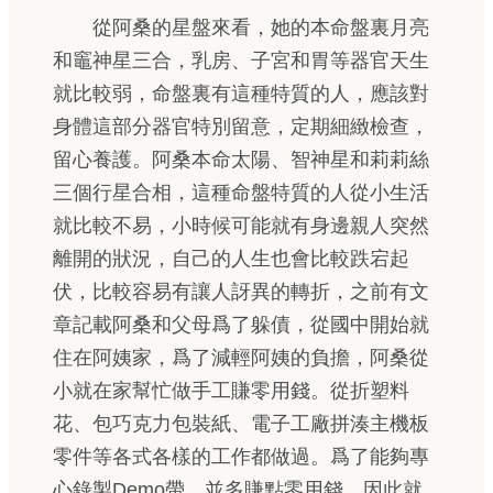
從阿桑的星盤來看，她的本命盤裏月亮
和竈神星三合，乳房、子宮和胃等器官天生
就比較弱，命盤裏有這種特質的人，應該對
身體這部分器官特別留意，定期細緻檢查，
留心養護。阿桑本命太陽、智神星和莉莉絲
三個行星合相，這種命盤特質的人從小生活
就比較不易，小時候可能就有身邊親人突然
離開的狀況，自己的人生也會比較跌宕起
伏，比較容易有讓人訝異的轉折，之前有文
章記載阿桑和父母爲了躲債，從國中開始就
住在阿姨家，爲了減輕阿姨的負擔，阿桑從
小就在家幫忙做手工賺零用錢。從折塑料
花、包巧克力包裝紙、電子工廠拼湊主機板
零件等各式各樣的工作都做過。爲了能夠專
心錄製Demo帶，並多賺點零用錢，因此就