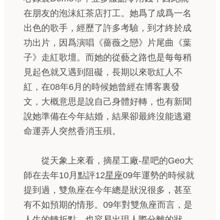
在朋友的泡沫紅茶店打工。她爲了成爲一名
出色的歌手，經歷了許多考驗，到才終於成
功出片，因爲演唱《薔薇之戀》片尾曲《葉
子》走紅歌壇。而她的從藝之路也是每每稍
見起色就又遇到阻礙，長期以來歌紅人不
紅，在08年6月的時候她曾經在博客裏發
文，大概意思是說自己身體好轉，也有新聞
說她準備在今年結婚，結果卻最終沒能逃避
命運弄人突然香消玉殞。
從天象上來看，摘星工廠-星吧的Geo大
師在去年10月點評12
星座
09年運勢的時候就
提到過，雙魚座在今年總是狀況很多，甚至
有不如預期的情形。09年對雙魚座而言，是
人生的轉折點，也容易出現人際分離的狀