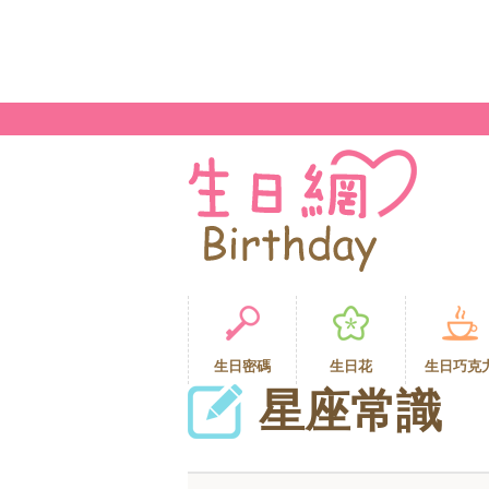
生日密碼
生日花
生日巧克
星座常識