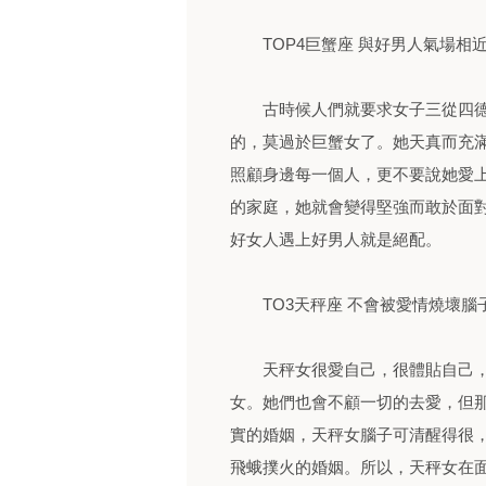
TOP4巨蟹座 與好男人氣場相
古時候人們就要求女子三從四德
的，莫過於巨蟹女了。她天真而充
照顧身邊每一個人，更不要說她愛
的家庭，她就會變得堅強而敢於面
好女人遇上好男人就是絕配。
TO3天秤座 不會被愛情燒壞腦
天秤女很愛自己，很體貼自己，最
女。她們也會不顧一切的去愛，但
實的婚姻，天秤女腦子可清醒得很
飛蛾撲火的婚姻。所以，天秤女在