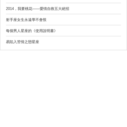
2014，我要桃花——愛情自救五大絕招
射手座女生永遠學不會恨
每個男人星座的《使用說明書》
易陷入苦情之戀星座