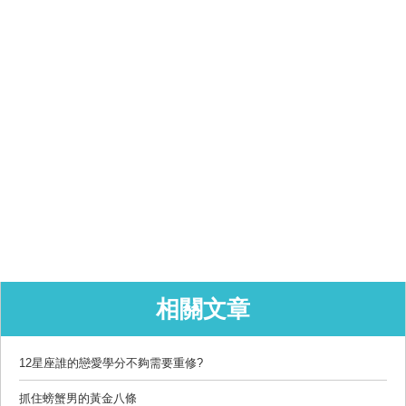
相關文章
12星座誰的戀愛學分不夠需要重修?
抓住螃蟹男的黃金八條