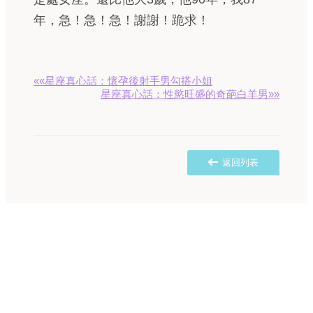
年，急！急！急！謝謝！跪求！
««星座真心話：懷孕後射手男勾搭小姐
星座真心話：性慾旺盛的奇葩白羊男»»
返回列表