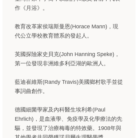
作《月浴》。
教育改革家侯瑞斯曼恩(Horace Mann)，現
代公立學校教育體系的發起人。
英國探險家史貝克(John Hanning Speke)，
第一位發現非洲維多利亞湖的歐洲人。
藍迪崔維斯(Randy Travis)美國鄉村歌手並從
事詞曲創作。
德國細菌學家及內科醫生埃利希(Paul
Ehrlich)，是血液學、免疫學及化學療法的先
驅，並發現了治療梅毒的特效藥。1908年與
其他學者共同榮獲諾貝爾生理醫學獎。