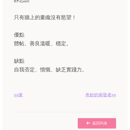
靜思語
只有牆上的畫纔沒有慾望！
優點
體帖、善良溫暖、穩定。
缺點
自我否定、憤慨、缺乏實踐力。
««家
奇妙的揭發者»»
返回列表