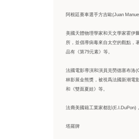
阿根廷賽車選手方吉歐(Juan Manu
美國天體物理學家和天文學家霍伊爾(F
所，並倡導病毒來自太空的觀點，
品有《第79元素》等。
法國電影導演和演員克勞德塞布洛(Clau
林影展金熊獎，被視爲法國新潮電
和《雙面夏娃》等。
法裔美國籍工業家都彭(E.I.DuP
塔羅牌