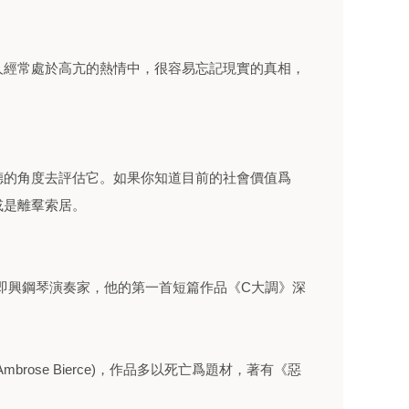
人經常處於高亢的熱情中，很容易忘記現實的真相，
德的角度去評估它。如果你知道目前的社會價值爲
或是離羣索居。
作曲家和即興鋼琴演奏家，他的第一首短篇作品《C大調》深
rose Bierce)，作品多以死亡爲題材，著有《惡