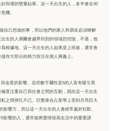
好與壞的雙重結果。這一天出生的人，多半會在40
年危機。
夠做自己想做的事，所以他們的家人和朋友必須瞭解
天出生的人偶爾會越界到別的領域控控險，不過，他
作爲根據地。這一天出生的人如果是上班族，通常會
會儲存大部分的精力投注在個人興趣上。
=6）與金星的影響。這些數字屬性是6的人富有吸引異
表極度注重自己與社會之間的互動，因此這一天出生
隱私之間掙扎不已。巨蟹座在占星學上受到月亮巨大
始的影響力，所以這一天出生的人會經常處於狂歡、
字6影響的人，通常能將愛情視爲生活中的重要課