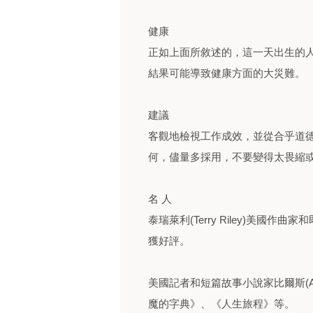
健康
正如上面所敘述的，這一天出生的
結果可能導致健康方面的大災難。
建議
客觀地檢視工作成效，並從合乎道
何，儘量多採用，不要變得太畏縮
名 人
泰瑞萊利(Terry Riley)美國
獲好評。
美國記者和短篇故事小說家比爾斯(Amb
魔的字典》、《人生旅程》等。