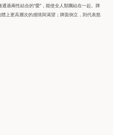
徵通過兩性結合的“愛”，能使全人類團結在一起。牌
肉體上更高層次的感情與渴望；牌面倒立，則代表慾
。