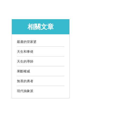
相關文章
嚴肅的管家婆
天生和事佬
天生的導師
果斷權威
無畏的勇者
現代抽象派