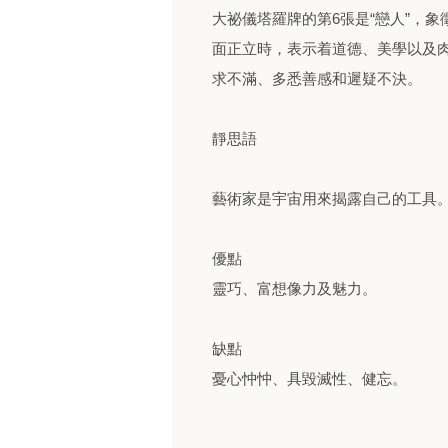
大祕儀塔羅牌的第6張是“戀人”，象
面正立時，表示着道德、美學以及
求不滿、多悉善感和遲疑不決。
靜思語
藝術家是宇宙用來揭露自己的工具
優點
靈巧、富想像力及魅力。
缺點
憂心忡忡、具毀滅性、健忘。