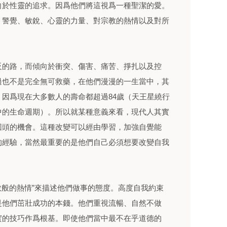
向於性靈的追求。因爲他們將這視爲一種聖潔的愛。
、警覺、敏銳、心靈的力量、對宗教的熱情以及對所
反的路，而傾向於衝突、傷害、痛苦、掙扎以及控
過也不是完全無可救藥，在他們漫漫的一生當中，其
因爲現在大多數人的壽命都超過84歲（天王星繞行
中的生命週期）。所以就某種意義來看，現代人其實
回頭的機會。這種改變可以經由學習，加強自覺能
的經驗，當然最重要的是他們自己必須想要改變自我
宗教般的熱情”來描述他們做事的態度。高度自我約束
是他們茁壯成功的本錢。他們重視流暢、自然不做
實的技巧作爲根基。即使他們當中最不在乎道德的