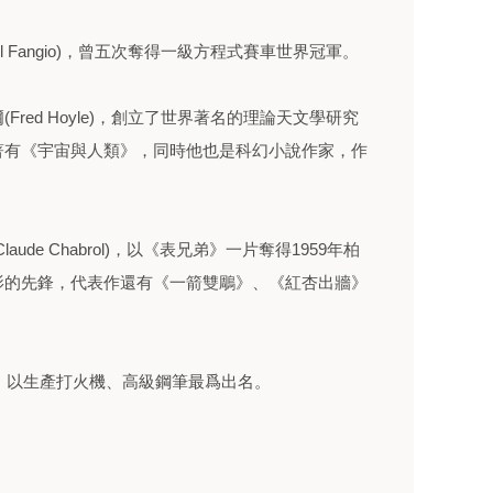
el Fangio)，曾五次奪得一級方程式賽車世界冠軍。
red Hoyle)，創立了世界著名的理論天文學研究
著有《宇宙與人類》，同時他也是科幻小說作家，作
de Chabrol)，以《表兄弟》一片奪得1959年柏
影的先鋒，代表作還有《一箭雙鵰》、《紅杏出牆》
on)，以生產打火機、高級鋼筆最爲出名。