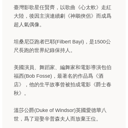
臺灣影歌星任賢齊，以歌曲《心太軟》走紅
大陸，後因主演連續劇《神鵰俠侶》而成爲
超人氣偶像。
坦桑尼亞跑者巴耶(Filbert Bayi)，是1500公
尺長跑的世界紀錄保持人。
美國演員、舞蹈家、編舞家和電影導演包伯
福西(Bob Fosse)，最著名的作品爲《酒
店》，他的生平故事曾被拍成電影《爵士春
秋》。
溫莎公爵(Duke of Windsor)英國愛德華八
世，爲了迎娶辛普森夫人而放棄王位。