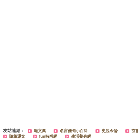
友站連結：
範文集
名言佳句小百科
史說今論
玄
隨筆運文
fun時尚網
生活養身網