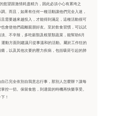
己的慾望跟激情耗盡精力，因此必須小心有累垮之
步調。而且，如果有任何一種活動讓他們完全入迷，
而且需要越來越投入，才能得到滿足，這種活動很可
少也會使他們疏離親朋好友。至於飲食習慣，可以試
清淡、不辛辣，多吃穀類及根莖類蔬菜，能幫助6月
。運動方面則建議只從事溫和的活動。屬於工作狂的
潰瘍，以及其他次要的壓力疾病，包括吸菸引起的肺
由自己完全依別自我意志行事，那別人怎麼辦？讓每
想掌控一切。保留食慾，到適當的時機再快樂享受。
一下！