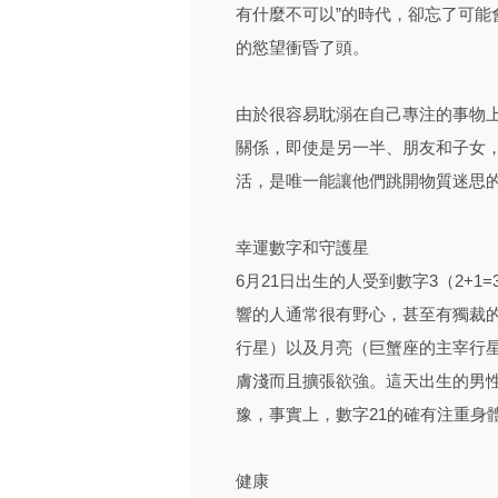
有什麼不可以”的時代，卻忘了可能
的慾望衝昏了頭。
由於很容易耽溺在自己專注的事物
關係，即使是另一半、朋友和子女
活，是唯一能讓他們跳開物質迷思
幸運數字和守護星
6月21日出生的人受到數字3（2+
響的人通常很有野心，甚至有獨裁
行星）以及月亮（巨蟹座的主宰行星
膚淺而且擴張欲強。這天出生的男
豫，事實上，數字21的確有注重身
健康