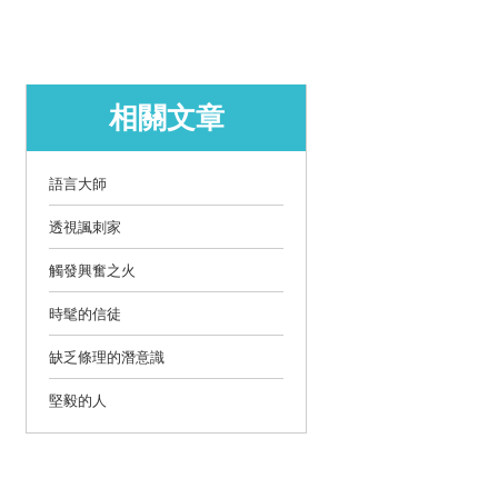
相關文章
語言大師
透視諷刺家
觸發興奮之火
時髦的信徒
缺乏條理的潛意識
堅毅的人