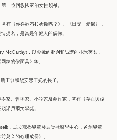
斯坦總統，第一位回教國家的女性領袖。
agan)，著有《你喜歡布拉姆斯嗎？》、《日安、憂鬱》，
愛情揚名，是當是年輕人的偶像。
y McCarthy)，以尖銳的批判和詼諧的小說著名，
《國家的假面具》等。
m)，查爾斯王儲和黛安娜王妃的長子。
)法國存在主義學家、哲學家、小說家及劇作家，著有《存在與虛
拒領諾貝爾文學獎。
Gesell)，成立耶魯兒童發展臨牀醫學中心，首創兒童
齡前兒音的心理成長》。