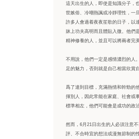
這天出生的人，即使是知識分子，
世嫉俗、冷嘲熱諷或冷靜理性，一
許多人會過着夜夜笙歌的日子，以
牀上功夫高明而且體貼入微。他們是
精神修養的人，並且可以將兩者完
不用說，他們一定是感情濃烈的人
足的魅力，否則就是自己相當欣賞
爲了達到目標，充滿熱情和幹勁的
揮別人，因此常能在家庭、社會或
標準相左，他們可能會是成功的政
然而，6月21日出生的人必須注意
評、不合時宜的想法或漫無節制的性