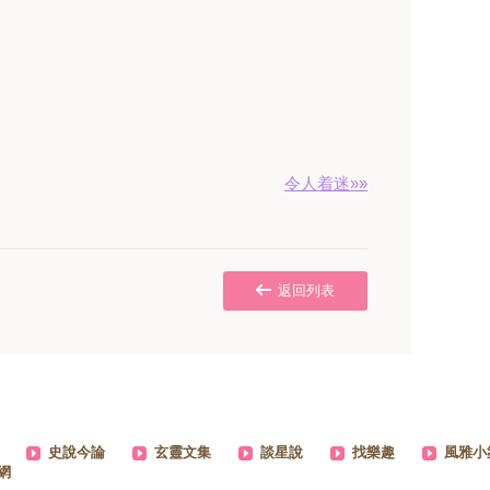
令人着迷»»
返回列表
史說今論
玄靈文集
談星說
找樂趣
風雅小
網