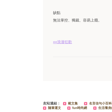
缺點
無法掌控、獨裁、容易上癮。
««浪漫狂歡
友站連結：
範文集
名言佳句小百科
隨筆運文
fun時尚網
生活養身