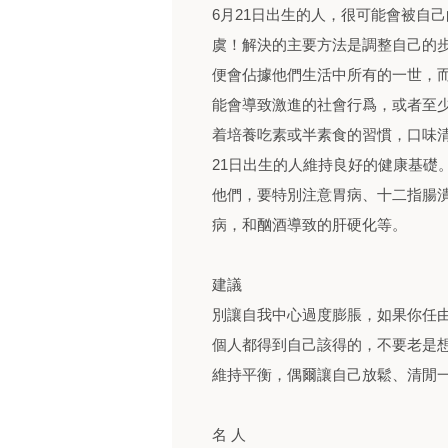
6月21日出生的人，很可能會被自
虞！解決的主要方法是調整自己的
便會佔據他們生活中所有的一世，
能會導致激進的社會行爲，或者至
着培養吃素或半素食的習慣，口味
21日出生的人維持良好的健康基礎
他們，要特別注意胃病、十二指腸
病，和酗酒導致的肝硬化等。
建議
別讓自我中心過度膨脹，如果你任
個人都得到自己該得的，不要老是
維持平衡，偶爾讓自己放鬆、清閒
名 人