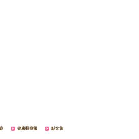
築
健康觀察報
點文集