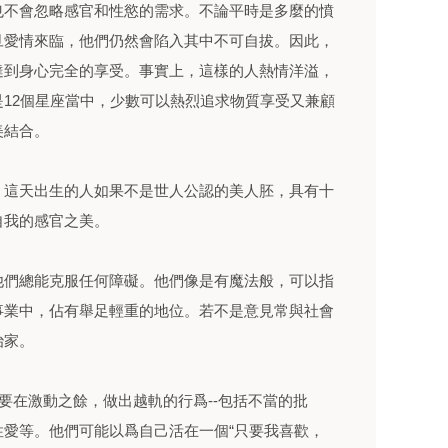
也不會忽略感官和性慾的需求。不論平時是多麼的憤
旦愛情來臨，他們仍然會陷入其中不可自拔。因此，
達到身心完全的享受。事實上，這樣的人熱情洋溢，
12個星座當中，少數可以熱烈追求物質享受又兼顧
美結合。
。這天出生的人如果不是世人公認的美人胚，具有十
自我的感官之美。
他們總能克服任何障礙。他們像是有魔法般，可以指
事業中，佔有舉足輕重的地位。若不是意見常與社會
治家。
不要在激動之餘，做出越軌的行爲--包括不當的批
愛等。他們可能以爲自己活在一個“只要我喜歡，