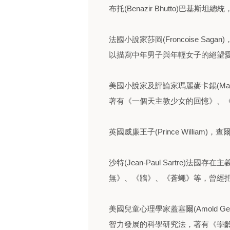
布托(Benazir Bhutto)巴基
法國小說家莎岡(Froncoise S
以描寫中年男子與年輕女子的絕望
美國小說家及評論家瑪麗麥卡錫(Mar
著有《一個天主教少女的回憶》、
英國威廉王子(Prince Willia
沙特(Jean-Paul Sartre
無》、《牆》、《蒼蠅》等，曾經
美國兒童心理學家蓋塞爾(Amold 
智力發展的科學研究法，著有《學