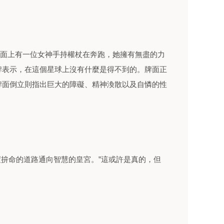
，牌面上有一位女神手持權杖在奔跑，她擁有無盡的力
牌表示，在這個星球上沒有什麼是得不到的。牌面正
牌面倒立則指出巨大的障礙、精神渙散以及自憐的性
)曾說“過度拚命的道路通向智慧的皇宮。”這或許是真的，但