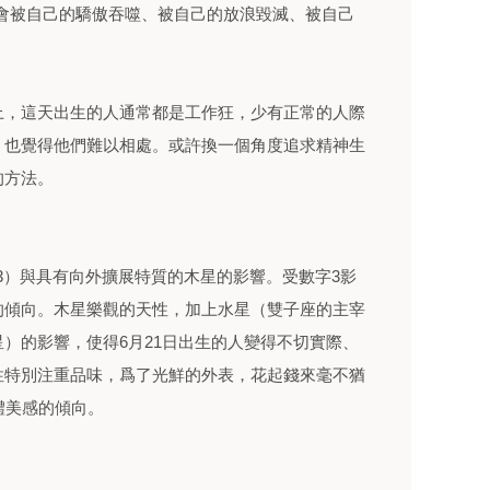
會被自己的驕傲吞噬、被自己的放浪毀滅、被自己
上，這天出生的人通常都是工作狂，少有正常的人際
，也覺得他們難以相處。或許換一個角度追求精神生
的方法。
1=3）與具有向外擴展特質的木星的影響。受數字3影
的傾向。木星樂觀的天性，加上水星（雙子座的主宰
）的影響，使得6月21日出生的人變得不切實際、
性特別注重品味，爲了光鮮的外表，花起錢來毫不猶
體美感的傾向。