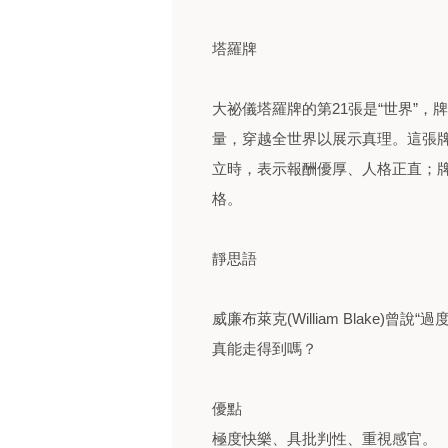
塔羅牌
大祕儀塔羅牌的第21張是“世界”
量，穿越全世界以展示真理。這張
立時，表示報酬優厚、人格正直；
格。
靜思語
威廉布萊克(William Blake
真能走得到嗎？
優點
極度快樂、具批判性、重視感官。