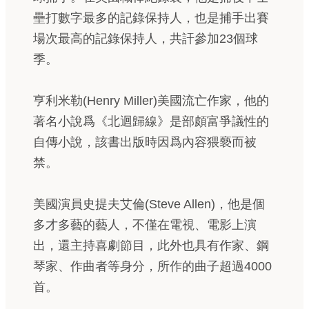
壘打數字最多的記錄保持人，也是捕手出賽
場次最高的記錄保持人，共訐參加23個球
季。
亨利米勒(Henry Miller)美國流亡作家，他的
著名小說爲《北迴歸線》是部頗富爭議性的
自傳小說，該書出版時因爲內容猥褻而被
禁。
美國演員史提夫艾倫(Steve Allen)，他是個
多才多藝的藝人，不僅在電視、電影上演
出，還主持喜劇節目，此外也具有作家、鋼
琴家、作曲者等身分，所作的曲子超過4000
首。