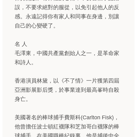
誤，不要求絕對的服從，以免引起他人的反
感。永遠記得你有家人和同事在身邊，別讓
自己的心變硬了。
名 人
毛澤東，中國共產黨創始人之一，是革命家
和詩人。
香港演員林黛，以《不了情》一片獲第四屆
亞洲影展影后獎，於事業達到最高峯時自殺
身亡。
美國著名的棒球捕手費斯科(Carlton Fisk)，
他曾擔任波士頓紅襪隊和芝加哥白襪隊的棒
球捕手。在美國職棒紀錄裏，他是捕後中全