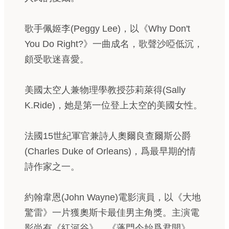
歌手佩姬李(Peggy Lee)，以《Why Don't
You Do Right?》一曲成名，歌聲沙啞低沉，
頗受歌迷喜愛。
美國太空人兼物理學教授莎莉萊得(Sally
K.Ride)，她是第一位登上太空的美國女性。
法國15世紀軍官兼詩人奧爾良查爾斯公爵
(Charles Duke of Orleans)，爲最早期的情
詩作家之一。
約翰韋恩(John Wayne)電影演員，以《大地
驚雷》一片獲奧斯卡最佳男主角獎。主演電
影尚有《紅河谷》、《蓬門今始爲君開》