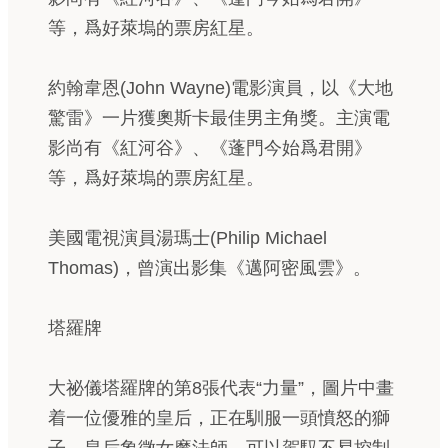
等，爲好萊塢的票房紅星。
約翰韋恩(John Wayne)電影演員，以《大地
驚雷》一片獲奧斯卡最佳男主角獎。主演電
影尚有《紅河谷》、《蓬門今始爲君開》
等，爲好萊塢的票房紅星。
美國電視演員湯瑪士(Philip Michael
Thomas)，曾演出影集《邁阿密風雲》。
塔羅牌
大祕儀塔羅牌的第8張代表“力量”，圖片中畫
着一位優雅的皇后，正在馴服一頭憤怒的獅