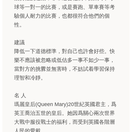
球等一對一的比賽，或是賽跑、單車賽等考
驗個人耐力的比賽，也都很符合他們的個
性。
建議
降低一下道德標準，對自己也許會好些。快
樂不應該被忽略或低估多一事不如少一事，
當對方的挑釁並無害時，不妨試着學習保持
理智和冷靜。
名 人
瑪麗皇后(Queen Mary)20世紀英國君主，爲
英王喬治五世的皇后。她因爲關心兩次世界
大戰中服役戰士的福利，而受到英國各階層
人民的愛戴。