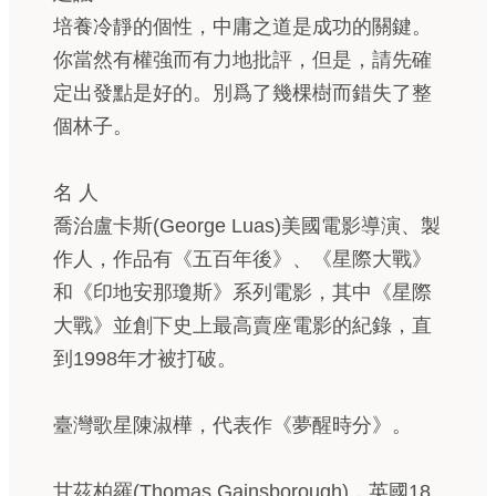
培養冷靜的個性，中庸之道是成功的關鍵。
你當然有權強而有力地批評，但是，請先確
定出發點是好的。別爲了幾棵樹而錯失了整
個林子。
名 人
喬治盧卡斯(George Luas)美國電影導演、製
作人，作品有《五百年後》、《星際大戰》
和《印地安那瓊斯》系列電影，其中《星際
大戰》並創下史上最高賣座電影的紀錄，直
到1998年才被打破。
臺灣歌星陳淑樺，代表作《夢醒時分》。
甘茲柏羅(Thomas Gainsborough)，英國18