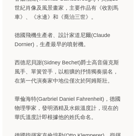
世紀肖像及風景畫家，主要作品有《收割馬
車》、《水邊》和《喬治三世》。
德國飛機生產者、設計家道尼爾(Claude
Dornier)，生產最早的噴射機。
西德尼貝謝(Sidney Bechet)爵士高音薩克斯
風手、單簧管手，以粗獷的抒情獨奏揚名，
在第一代演奏家中地位僅次於阿姆斯壯。
華倫海特(Garbriel Daniel Fahrenheit)，德國
物理學家，發明酒精及水銀溫度計，現在的
華氏溫度計即根據他的姓氏命名。
德國指揮家克倫培勒(Otto Klemperer)，指揮