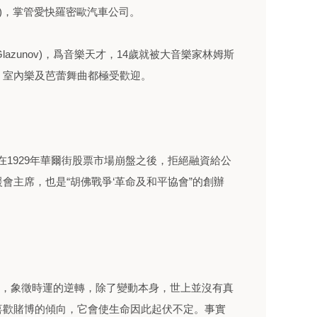
 Nola)，掌管愛快羅密歐汽車公司。
 Glazunov)，爲音樂天才，14歲就被大音樂家林姆斯
、室內樂及芭蕾舞曲都極受歡迎。
er)，在1929年華爾街股票市場崩盤之後，拒絕融資給公
會主席，也是“胡佛戰爭‘革命及和平協會”的創辦
輪”，象徵時運的逆轉，除了變動本身，世上並沒有真
喜歡賭博的傾向，它會使生命因此起伏不定。事實