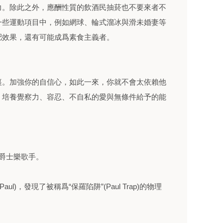
力。除此之外，應酬性質的飲酒民抽菸也不要來者不
一些運動項目中，例如網球、輪式溜冰與滑未婚妻等
肥效果，還有可能成爲素食主義者。
裏。加強你的自信心，如此一來，你就不會太依賴他
。培養覺察力、容忍、不自私的愛與無條件給予的能
歡迎的爵士樂歌手。
aul)，發現了被稱爲“保羅陷阱”(Paul Trap)的物理