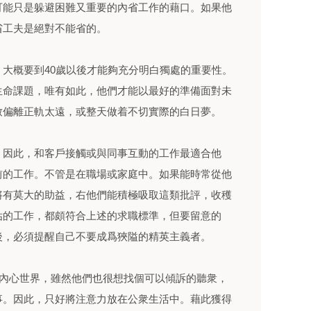
可能只是躲避困難又重要的內省工作的藉口。如果他
省工夫是絕對不能省的。
大概要到40歲以後才能夠充分明白獨處的重要性。
生命課題，唯有如此，他們才能以最好的準備面對未
致偏離正軌太遠，或整天做着不切實際的白日夢。
，因此，和客戶接觸或與同事互動的工作最適合他
前的工作。不管是在職場或家庭中。如果能時常從他
將有莫大的助益，右他們能積極吸取這類批評，收穫
估的工作，都頗符合上述的求職標準，但要留意的
後，必須提醒自己不要成爲狹隘的精英主義者。
的內心世界，雖然他們也很想找個可以傾訴的聽衆，
事。因此，只好將注意力放在公衆生活中。藉此獲得