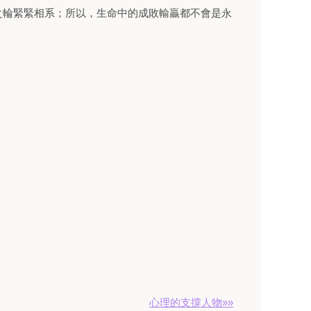
之輪緊緊相系；所以，生命中的成敗輸贏都不會是永
心理的支撐人物»»