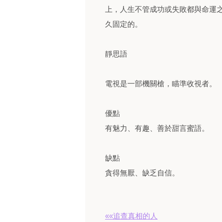
上，人生不管成功或失敗都與命運
久固定的。
靜思語
電視是一部機關槍，瞄準收視者。
優點
有魅力、有趣、善於甜言蜜語。
缺點
貪得無厭、缺乏自信。
««追查真相的人