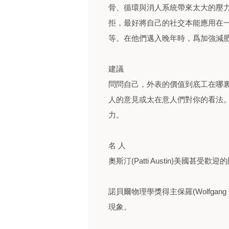
骨、循環與消人系統帶來太大的壓
拒，最好將自己的社交本能應用在
等。在他們邁入晚年時，爲加強減
建議
問問自己，外表的價值到底工在哪
人的意見或太在意人們對你的看法
力。
名 人
奧斯汀(Patti Austin)美國甚受
諾貝爾物理學獎得主保羅(Wolfgang P
現象。