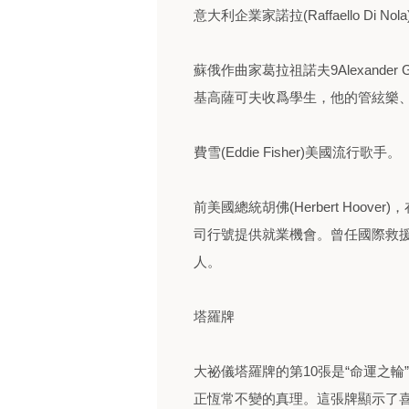
意大利企業家諾拉(Raffaello Di
蘇俄作曲家葛拉祖諾夫9Alexander
基高薩可夫收爲學生，他的管絃樂
費雪(Eddie Fisher)美國流行歌手。
前美國總統胡佛(Herbert Hoov
司行號提供就業機會。曾任國際救援
人。
塔羅牌
大祕儀塔羅牌的第10張是“命運之
正恆常不變的真理。這張牌顯示了