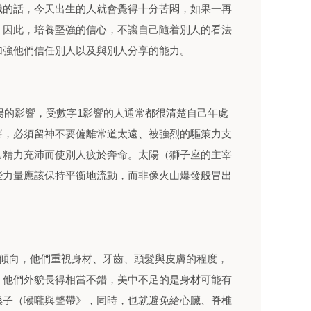
識的話，今天出生的人就會覺得十分苦悶，如果一再
。因此，培養堅強的信心，不讓自己隨着別人的看法
加強他們信任別人以及與別人分享的能力。
太陽的影響，受數字1影響的人通常都很清楚自己年處
峯，必須留神不要偏離常道太遠、被強烈的驅策力支
己精力充沛而使別人疲於奔命。太陽（獅子座的主宰
些力量應該保持平衡地流動，而非像火山爆發般冒出
的傾向，他們重視身材、牙齒、頭髮與皮膚的程度，
，他們外貌長得相當不錯，美中不足的是身材可能有
嗓子（喉嚨與聲帶》，同時，也就避免給心臟、脊椎