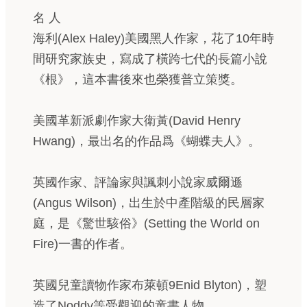
名 人
海利(Alex Haley)美國黑人作家，花了10年時
間研究家族史，寫成了橫跨七代的長篇小說
《根》，這本書後來也榮獲普立策獎。
美國革新派劇作家大衛黃(David Henry
Hwang)，最出名的作品爲《蝴蝶夫人》。
英國作家、評論家與諷刺小說家威爾遜
(Angus Wilson)，出生於中產階級的民層家
庭，是《驚世駭俗》(Setting the World on
Fire)一書的作者。
英國兒童讀物作家布萊頓9Enid Blyton)，塑
造了Noddy等受觀迎的童書人物。