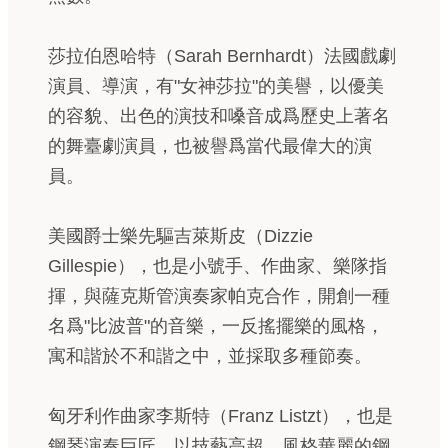
莎拉伯恩哈特（Sarah Bernhardt）法國戲劇
演員、導演，有"女神莎拉"的美譽，以優美
的容貌、出色的演技和嗓音成爲歷史上著名
的舞臺劇演員，也被譽爲當代最偉大的演
員。
美國爵士樂先驅吉萊斯皮（Dizzie
Gillespie），也是小號手、作曲家、樂隊指
揮，與薩克斯管演奏家帕克合作，開創一種
名爲"比波普"的音樂，一反搖擺樂的風格，
寓和諧於不和諧之中，並採取多種節奏。
匈牙利作曲家李斯特（Franz Listzt），也是
鋼琴演奏巨匠，以技藝高超、風格華麗的鋼