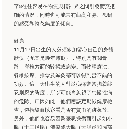
字8往往容易在物質與精神界之間引發衝突抵
觸的情況，同時也可能常有曲高和寡、孤獨
的感受和縱慾無度的傾向。
健康
11月17日出生的人必須多加留心自己的身體
狀況（尤其是晚年時期），特別是有關骨
骼、脊椎方面的毀損或病變。而物理療法、
脊椎按摩、推拿及鍼灸都可以得到蠻不錯的
功效。這一天出生的人對於病痛常常抱着能
忍則忍的態度，所以可能會忽視了患慢性病
的危險。正因如此，他們應該定期做健康檢
查，包括驗血以察看是否有貧血的跡象等。
另外，他們也容易因爲憂思操勞而引起如小
腸（十二指腸）潰瘍或大腸（大腸炎和局部