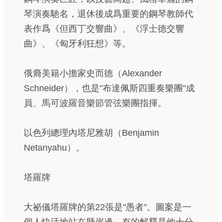
琴演奏馳名，退休後成爲重要的鋼琴教師代
表作爲《但西丁交響曲》、《浮士德交響
曲》、《匈牙利狂想》等。
俄裔美籍小擔家史而德（Alexander
Schneider），也是"布達佩斯四重奏樂團"成
員、馬可波羅音樂節管弦樂團指揮。
以色列總理內塔尼雅胡（Benjamin
Netanyahu）。
塔羅牌
大祕儀塔羅牌的第22張是"愚者"。圖案是一