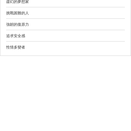
虛幻的夢想家
挑戰困難的人
強韌的復原力
追求安全感
性情多變者