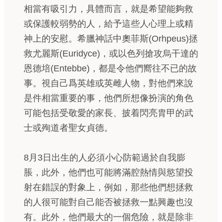
相當有吸引力，具體而言，就是希望能夠救
或保護較弱勢的人，給予這些人心理上或精
神上的安慰。希臘神話中奧菲斯(Orhpeus)拯
救尤麗斯(Euridyce)，或以色列搶攻烏干達的
恩德培(Entebbe)，都是令他們嚮往不已的故
事。視自己爲英雄或英雌人物，對他們來說
是件相當重要的事，他們所想像扮演的角色
可能包括受敬愛的家長、披着閃亮胄甲的武
士或殉道者聖女貞德。
8月3日出生的人必須小心防範過於自我膨
脹，此外，他們也可能將滿腔熱情與慾望投
射在錯誤的對象上，例如，那些他們想拯救
的人很可能對自己能否被拯救一點興趣也沒
有。此外，他們最大的一個危險，就是除非