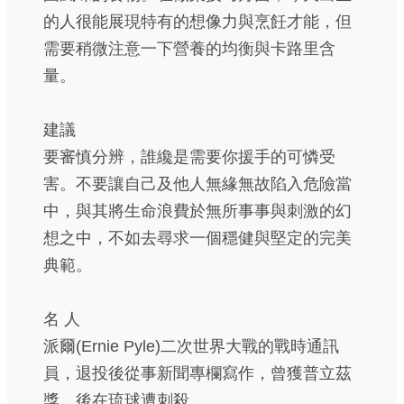
的人很能展現特有的想像力與烹飪才能，但
需要稍微注意一下營養的均衡與卡路里含
量。
建議
要審慎分辨，誰纔是需要你援手的可憐受
害。不要讓自己及他人無緣無故陷入危險當
中，與其將生命浪費於無所事事與刺激的幻
想之中，不如去尋求一個穩健與堅定的完美
典範。
名 人
派爾(Ernie Pyle)二次世界大戰的戰時通訊
員，退投後從事新聞專欄寫作，曾獲普立茲
獎。後在琉球遭刺殺。