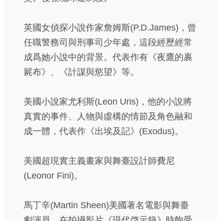
英國女偵探小說作家詹姆斯(P.D.James)，曾
任職警務司與刑事司少年處，這段經歷經常
成爲她小說中的背景。代表作有《夜鷹的裹
屍布》、《計謀與慾望》等。
美國小說家尤利斯(Leon Uris)，他的小說將
真實的事件、人物與虛構的情節及角色融和
成一體，代表作《出埃及記》(Exodus)。
美國超現實主義畫家與舞臺設計師費尼
(Leonor Fini)。
馬丁辛(Martin Sheen)美國著名電影與舞臺
劇演員，在拍攝影片《現代啓示錄》時飽受