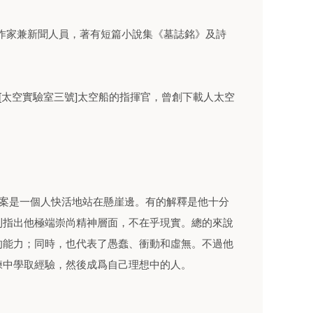
國短篇小說作家兼新聞人員，著有短篇小說集《墓誌銘》及詩
rr)，爲[太空實驗室三號]太空船的指揮官，曾創下載人太空
。圖案是一個人快活地站在懸崖邊。有的解釋是他十分
則指出他極端崇尚精神層面，不在乎現實。總的來說
的能力；同時，也代表了愚蠢、衝動和虛無。不過他
練中學取經驗，然後成爲自己理想中的人。