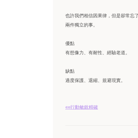
也許我們相信因果律，但是卻常忘
兩件獨立的事。
優點
有想像力、有耐性、經驗老道。
缺點
過度保護、退縮、規避現實。
««行動敏銳精確