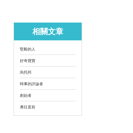
相關文章
堅毅的人
好奇寶寶
烏托邦
時事的評論者
創始者
勇往直前