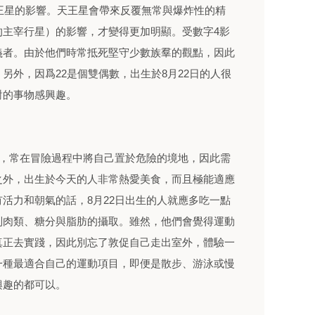
天王星的影響。天王星會帶來反覆無常與爆炸性的精
的主宰行星）的影響，才變得更加明顯。受數字4影
義者。由於他們時常抵死堅守少數族羣的觀點，因此
另外，因爲22是個雙偶數，出生於8月22日的人很
對的事物感興趣。
歷，常在冒險過程中將自己置於危險的境地，因此需
之外，出生於今天的人非常熱愛美食，而且極能適應
活力和朝氣的話，8月22日出生的人就應多吃一點
制肉類、糖分與脂肪的攝取。雖然，他們會覺得運動
真正去實踐，因此別忘了敦促自己走出室外，體驗一
一種最適合自己的運動項目，即便是散步、游泳或慢
興趣的都可以。