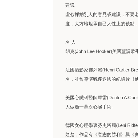
建議
虛心採納別人的意見或建議，不要
度，大方地坦承自己人性上的缺點
名 人
胡克(John Lee Hooker)美國
法國攝影家佈列鬆(Henri Cartie
名，並曾導演戰俘返國的紀錄片《
美國心臟科醫師庫雷(Denton A.
人做過一萬次心臟手術。
德國女心理學裏芬史塔爾(Leni Rid
翹楚，作品有《意志的勝利》與《