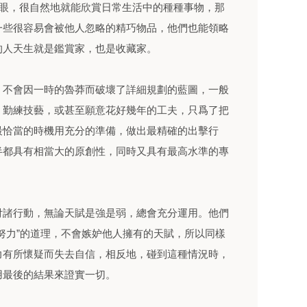
慧眼，很自然地就能欣賞日常生活中的種種事物，那
一些很容易會被他人忽略的精巧物品，他們也能領略
的人天生就是鑑賞家，也是收藏家。
，不會因一時的魯莽而破壞了詳細規劃的藍圖，一般
、勤練技藝，或甚至願意花好幾年的工夫，只爲了把
最恰當的時機用充分的準備，做出最精確的出擊行
半都具有相當大的原創性，同時又具有最高水準的專
付諸行動，無論天賦是強是弱，總會充分運用。他們
努力”的道理，不會嫉妒他人擁有的天賦，所以同樣
力有所懷疑而失去自信，相反地，碰到這種情況時，
用最後的結果來證實一切。