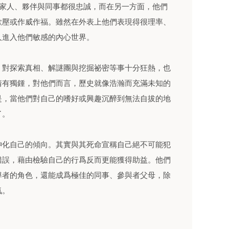
、家人、夥伴與同事都很忠誠，而在另一方面，他們
欺壓或作威作福。雖然在外表上他們表現得很理率、
人進入他們敏感的內心世界。
，對探索真相、解謎團與挖掘祕密等事十分狂熱，也
情有獨鍾，對他們而言，歷史就像浩瀚而充滿未知的
是，當他們對自己的嗜好或興趣沉醉到無法自拔的地
了。
神化自己的傾向。其實與其死命宣稱自己絕不可能犯
錯誤，藉由檢驗自己的行爲反而更能獲得助益。他們
導者的角色，還能成爲極佳的同事、參與者父母，除
氣。