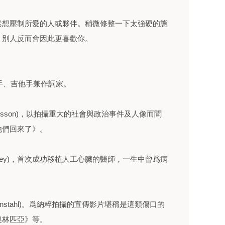
老想壓制所愛的人或夥伴。稍微修整一下太強硬的態
，別人反而會因此更喜歡你。
藍調歌手、吉他手兼作詞家。
r-Bresson)，以拍攝重大的社會與政治事件及人像而聞
他們回來了》。
Cooley)，首次成功移植人工心臟的醫師，一生中曾爲病
fenstahl)。爲納粹拍攝的宣傳影片堪稱是這類傷口的
奧林匹亞》等。