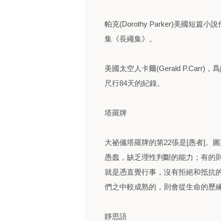
帕克(Dorothy Parker)美
集《長繩集》。
美國太空人卡爾(Gerald P.Ca
尺行84天的紀錄。
塔羅牌
大祕儀塔羅牌的第22張是[愚者]
愚蠢，缺乏理性判斷的能力；有的
就是憑直覺行事，沒有拒絕和抵抗
們之中較成熟的，則會從生命的歷
靜思語