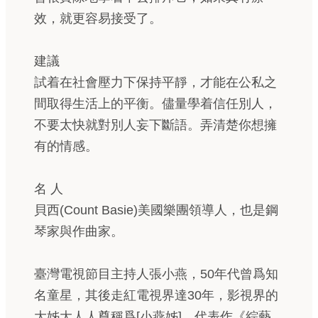
效，就更容易接受了。
建議
試着在社會壓力下保持平靜，才能在公私之
間取得生活上的平衡。儘量學着信任別人，
不要太快就對別人妄下斷語。弄清楚你想擁
有的情感。
名 人
貝西(Count Basie)美國樂團領導人，也是鋼
琴家與作曲家。
臺灣電視節目主持人張小燕，50年代曾爲知
名童星，其後走紅電視界達30年，影視界的
大姊大人人尊稱爲[小燕姊]，代表作《綜藝