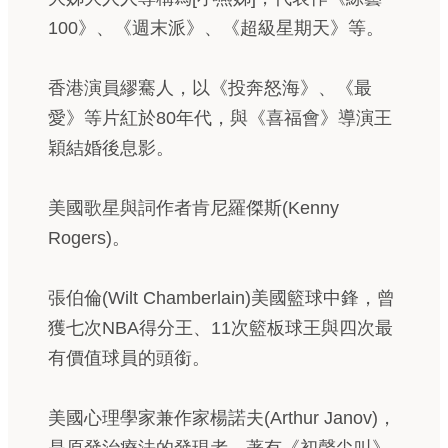
100》、《週末派》、《超級星期天》等。
香港演員繆騫人，以《投奔怒海》、《最
愛》等片紅於80年代，與《喜福會》導演王
穎結婚後息影。
美國歌星與詞作者肯尼羅傑斯(Kenny
Rogers)。
張伯倫(Wilt Chamberlain)美國籃球中鋒，曾
獲七次NBA得分王、11次籃板球王與四次最
有價值球員的頭銜。
美國心理學家兼作家楊諾夫(Arthur Janov)，