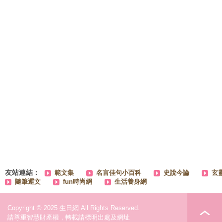
友站連結：
範文集
名言佳句小百科
史說今論
玄
隨筆運文
fun時尚網
生活養身網
Copyright © 2025 生日網 All Rights Reserved.
請尊重智慧財產權，轉載請標明出處及網址