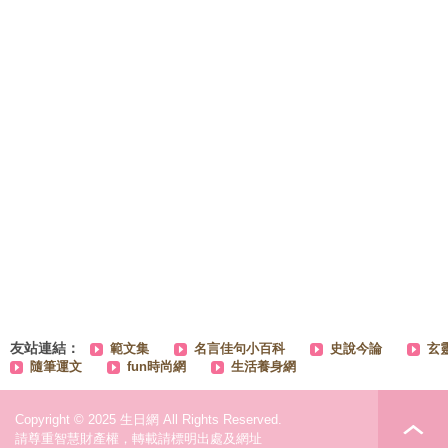
友站連結：
範文集
名言佳句小百科
史說今論
玄
隨筆運文
fun時尚網
生活養身網
Copyright © 2025 生日網 All Rights Reserved.
請尊重智慧財產權，轉載請標明出處及網址