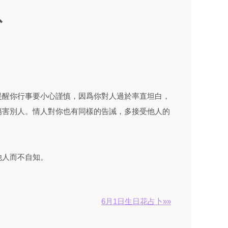
卜
提醒你行事要小心謹慎，因爲你對人過於率直坦白，
傷害別人。情人對你也有同樣的告誡，多接受他人的
他人而不自知。
6月1日生日花占卜»»