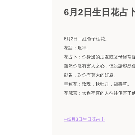
6月2日生日花占
6月2日—紅色子柱花。
花語：坦率。
花占卜：你身邊的朋友或父母經常
雖然你沒有害人之心，但說話容易
勸告，對你有莫大的好處。
幸運花：玫瑰，秋牡丹，福壽草。
花箴言：太過率直的人往往傷害了
««6月3日生日花占卜