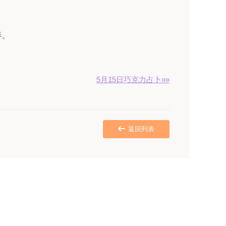
手。
5月15日巧克力占卜»»
返回列表