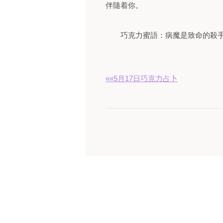
伴隨着你。
巧克力蜜語：病魔是致命的殺
««5月17日巧克力占卜