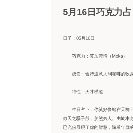
5月16日巧克力占
日子：05月16日
巧克力：莫加濃情（Moka）
成份：含特濃意大利咖啡的軟身
特性：天才橫溢
生日占卜：你就好像站在天橋上
似天之驕子般，羨煞旁人。由於本
已充份展現了你的智慧，隨着年歲