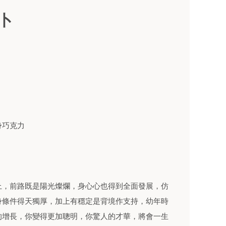
卜
巧克力
，前路既是陽光燦爛，身心心也得到全面發展，仿
身條件得天獨厚，加上有穩定是背境作支持，幼年時
的增長，你變得更加聰明，你驚人的才華，將會一生