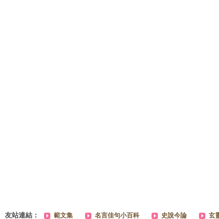
友站連結：
範文集
名言佳句小百科
史說今論
玄