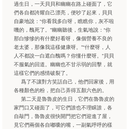
過生日，一天貝貝和幽幽在路上碰面了，它
們各自都誇耀自己漂亮，便吵了起來，貝貝
自豪地說：“你看我多白呀，瞧瞧你，灰不啦
嘰的，醜死了。”幽幽聽後，生氣地說：“你
那白慘慘的有什麼好看呀，像個營養不良的
老太婆，那像我這樣健康呀。”“什麼呀，人
人不都說一白遮白醜嗎？你懂什麼呀。”貝貝
不服氣的回道。幽幽也不甘示弱的回擊，就
這樣它們的感情破裂了。
爲了不讓對方笑話自己，他們回家後，用
各種顏色的粉，把自己弄得五顏六色的。
第二天是魯魯皮的生日，它們在魯魯皮的
家門口又碰面了，可它們誰也不理睬誰，各
自敲門，魯魯皮很快開門把它們迎進了屋，
見它們兩個各自嘟囔的嘴，一副氣呼呼的樣