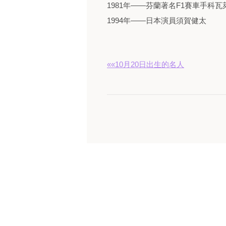
1981年——芬蘭著名F1賽車手科瓦萊
1994年——日本演員須賀健太
««10月20日出生的名人