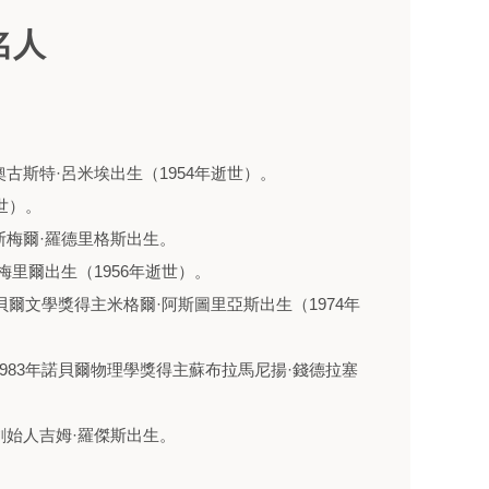
名人
奧古斯特·呂米埃出生（1954年逝世）。
逝世）。
斯梅爾·羅德里格斯出生。
梅里爾出生（1956年逝世）。
諾貝爾文學獎得主米格爾·阿斯圖里亞斯出生（1974年
1983年諾貝爾物理學獎得主蘇布拉馬尼揚·錢德拉塞
創始人吉姆·羅傑斯出生。