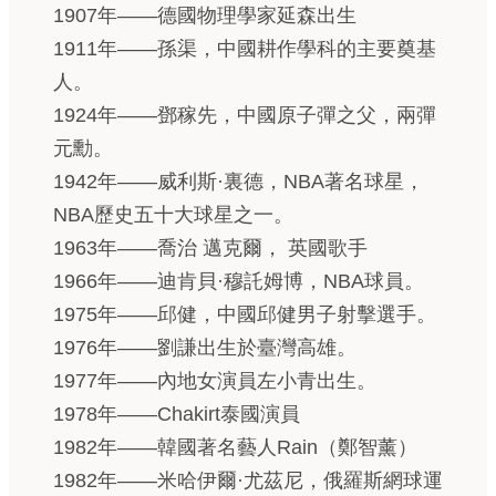
1907年——德國物理學家延森出生
1911年——孫渠，中國耕作學科的主要奠基
人。
1924年——鄧稼先，中國原子彈之父，兩彈
元勳。
1942年——威利斯·裏德，NBA著名球星，
NBA歷史五十大球星之一。
1963年——喬治 邁克爾， 英國歌手
1966年——迪肯貝·穆託姆博，NBA球員。
1975年——邱健，中國邱健男子射擊選手。
1976年——劉謙出生於臺灣高雄。
1977年——內地女演員左小青出生。
1978年——Chakirt泰國演員
1982年——韓國著名藝人Rain（鄭智薰）
1982年——米哈伊爾·尤茲尼，俄羅斯網球運