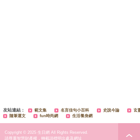
友站連結：
範文集
名言佳句小百科
史說今論
玄
隨筆運文
fun時尚網
生活養身網
Copyright © 2025 生日網 All Rights Reserved.
請尊重智慧財產權，轉載請標明出處及網址