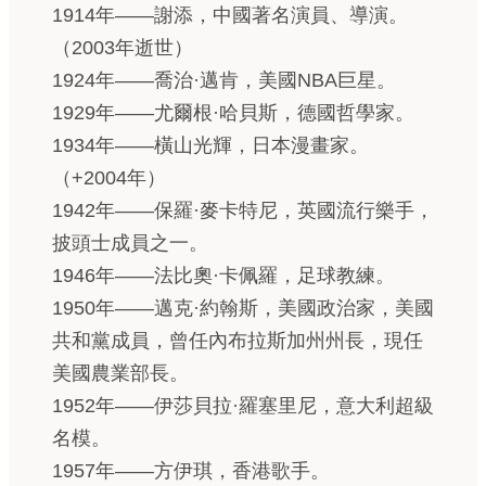
1914年——謝添，中國著名演員、導演。
（2003年逝世）
1924年——喬治·邁肯，美國NBA巨星。
1929年——尤爾根·哈貝斯，德國哲學家。
1934年——橫山光輝，日本漫畫家。
（+2004年）
1942年——保羅·麥卡特尼，英國流行樂手，
披頭士成員之一。
1946年——法比奧·卡佩羅，足球教練。
1950年——邁克·約翰斯，美國政治家，美國
共和黨成員，曾任內布拉斯加州州長，現任
美國農業部長。
1952年——伊莎貝拉·羅塞里尼，意大利超級
名模。
1957年——方伊琪，香港歌手。