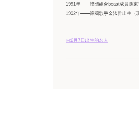
1991年——韓國組合beast成員孫
1992年——韓國歌手金泫雅出生（現屬
««6月7日出生的名人