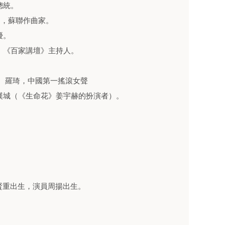
總統。
圖良，蘇聯作曲家。
優。
授，《百家講壇》主持人。
。 羅琦，中國第一搖滾女聲
在漢城（《生命花》姜宇赫的扮演者）。
金賢重出生，演員周揚出生。