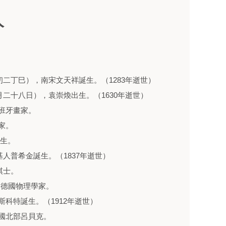
人
初二丁巳），南宋文天祥誕生。（1283年逝世）
月二十八日），袁崇煥出生。（1630年逝世）
西班牙畫家。
家。
 出生。
基人普希金誕生。（1837年逝世）
棋士。
恩，德國物理學家。
斯科特誕生。（1912年逝世）
德國北部呂貝克。