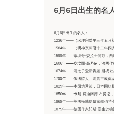
6月6日出生的名
6月6日出生的名人：
1236年——（宋理宗端平三年五月
1584年——（明神宗萬曆十二年四
1599年——蒂埃哥·委拉士開茲，
1606年——皮埃爾·高乃依，法國作
1674年——清太子愛新覺羅·胤礽
1799年——俄國詩人、現實主義奠
1829年——本因坊秀策，日本圍棋
1850年——卡爾·費迪南德·布勞
1868年——英國極地探險家羅伯特·
1875年——德國作家託斯·曼生於