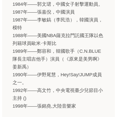
1984年——郭文珺，中國女子射擊運動員。
1987年——張嘉倪，中國演員
1987年——李敏鎬（李民浩），韓國演員，
模特
1988年——美國NBA薩克拉門託國王隊以色
列籍球員歐米·卡斯比
1989年——鄭容和，韓國歌手（C.N.BLUE
隊長主唱吉他手）演員（《原來是美男啊》
姜新禹）
1990年——伊野尾慧，Hey!Say!JUMP成員
之一。
1992年——高文竹，中央電視臺少兒節目小
主持 ()
1998年——張銘堯,大陸音樂家