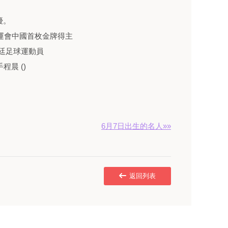
優。
奧運會中國首枚金牌得主
根廷足球運動員
程晨 ()
6月7日出生的名人»»
返回列表