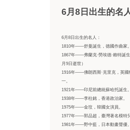
6月8日出生的名
6月8日出生的名人：
1810年——舒曼誕生，德國作曲家。
1867年——弗蘭克·勞埃德·賴特誕生，美國
月9日逝世）
1916年——佛朗西斯·克里克，
一。
1921年——印尼前總統蘇哈托誕生
1938年——李柱銘，香港政治家。
1975年——金玟，韓國女演員。
1977年——郭品超，臺灣著名模特
1981年——野中藍，日本動畫聲優