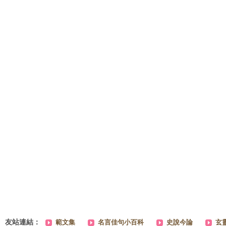
友站連結：
範文集
名言佳句小百科
史說今論
玄