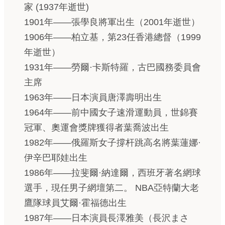
家 (1937年逝世)
1901年——張學良將軍出生（2001年逝世）
1906年——柏立基，第23任香港總督（1999
年逝世）
1931年——勞爾·卡斯特羅，古巴國務委員會
主席
1963年——日本演員唐澤壽明出生
1964年——前中國女子速滑運動員，世錦賽
冠軍、奧運會獎牌獲得者葉喬波出生
1982年——俄羅斯女子撐杆跳高名將葉蓮娜·
伊辛巴耶娃出生
1986年——拉斐爾·納達爾，西班牙著名網球
選手，現任男子網壇第二。 NBA亞特蘭大老
鷹隊球員艾爾·霍福德出生
1987年——日本演員長澤雅美（長沢まさ