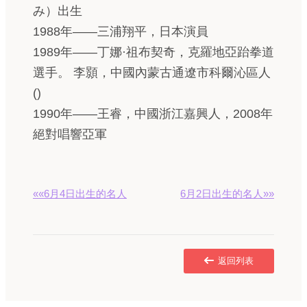
み）出生
1988年——三浦翔平，日本演員
1989年——丁娜·祖布契奇，克羅地亞跆拳道
選手。 李顥，中國內蒙古通遼市科爾沁區人
()
1990年——王睿，中國浙江嘉興人，2008年
絕對唱響亞軍
««6月4日出生的名人
6月2日出生的名人»»
返回列表