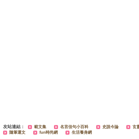
友站連結：
範文集
名言佳句小百科
史說今論
玄
隨筆運文
fun時尚網
生活養身網